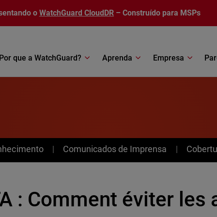
sentando o
WatchGuard CloudDR
– Construído para MSPs
Por que a WatchGuard?
Aprenda
Empresa
Par
nhecimento
Comunicados de Imprensa
Cobertu
A : Comment éviter les 