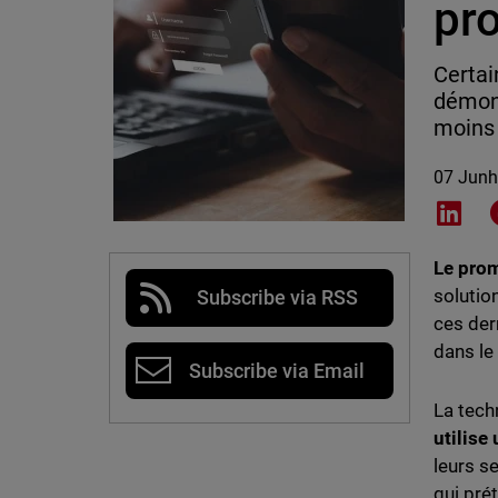
pr
Certai
démont
moins 
07 Junh
Shar
Le prom
solutio
Subscribe via RSS
ces der
dans le
Subscribe via Email
La tech
utilise
leurs s
qui pré