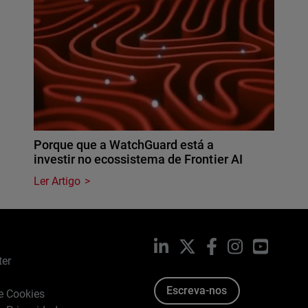
Porque que a WatchGuard está a
investir no ecossistema de Frontier AI
Ler Artigo
LinkedIn
X
Facebook
Instagram
YouTub
ter
Escreva-nos
de Cookies