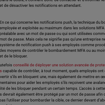
et de désactiver les notifications en attendant.
En ce qui concerne les notifications push, la technique d
employée et exploitée au maximum dans les solutions MFA q
préalable avec un mot de passe ou qui sont utilisées comme
mot de passe. Mais cela ne signifie pas qu’une entreprise ne
système de notification push à ses employés comme procédu
des moyens de contrôler le bombardement MFA ou au moins
et de le bloquer.
outefois
conseillé de déployer une solution avancée de prote
és
capable de contrôler, à tout moment, quels employés ont c
avertir s’ils en bloquent une, mais également de mettre en
entaires pour aider les employés s’ils reçoivent une avalan
lité de les bloquer pendant un certain temps. L’accès à cett
és devrait également être protégé par un mot de passe afin 
pas l’utiliser pour bombarder la cible, ce dernier devant d’