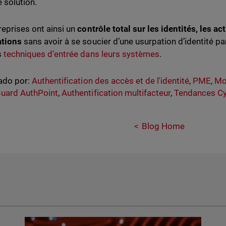
e solution.
reprises ont ainsi un
contrôle total sur les identités, les ac
ations
sans avoir à se soucier d’une usurpation d’identité 
s
techniques d’entrée dans leurs systèmes
.
ado por:
Authentification des accès et de l'identité
,
PME
,
Mo
uard AuthPoint
,
Authentification multifacteur
,
Tendances Cy
Blog Home