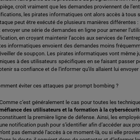
 piège, croit vraiment que les demandes proviennent de l’ent
ifications, les pirates informatiques ont alors accès à tous
taque peut être exécuté de plusieurs manières différentes : 
 envoyer une série de demandes en ligne pour amener l’util
fication, en croyant maintenir l’accès aux services de l’entre
ates informatiques envoient des demandes moins fréquemme
éveiller de soupçon. Les pirates informatiques vont même j
niques à des utilisateurs spécifiques en se faisant passer p
obtenir sa confiance et de l’informer qu’ils allaient lui envo
mment éviter ces attaques par prompt bombing ?
Comme c’est généralement le cas pour toutes les techniques
méfiance des utilisateurs et la formation à la cybersécurit
constituent la première ligne de défense. Ainsi, les employ
une notification push pour s’identifier afin d’accéder aux pr
n’ont pas demandé l’accès à ce moment-là, ou si elle provi
Dans le doute, il convient donc de contacter et d’informer 