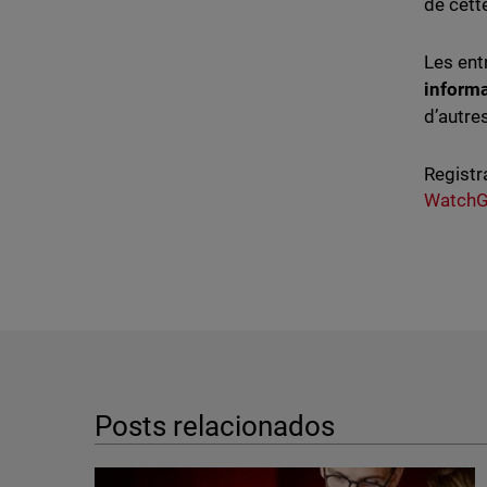
de cett
Les ent
inform
d’autre
Registr
WatchG
Posts relacionados