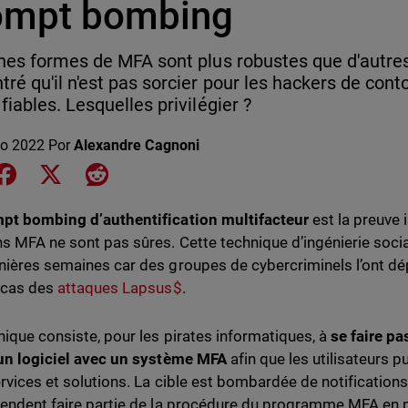
ompt bombing
nes formes de MFA sont plus robustes que d'autres 
ré qu'il n'est pas sorcier pour les hackers de cont
fiables. Lesquelles privilégier ?
o 2022
Por
Alexandre Cagnoni
e on LinkedIn
Share on Facebook
Share on X
Share on Reddit
pt bombing d’authentification multifacteur
est la preuve 
ns MFA ne sont pas sûres. Cette technique d’ingénierie social
nières semaines car des groupes de cybercriminels l’ont 
 cas des
attaques Lapsus$
.
nique consiste, pour les pirates informatiques, à
se faire pa
 un logiciel avec un système MFA
afin que les utilisateurs p
ervices et solutions. La cible est bombardée de notification
tendent faire partie de la procédure du programme MFA en pl