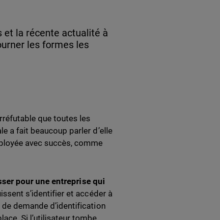
et la récente actualité à
ourner les formes les
irréfutable que toutes les
e a fait beaucoup parler d’elle
déployée avec succès, comme
sser pour
une
entreprise qui
uissent s’identifier et accéder à
s de demande d’identification
ace. Si l’utilisateur tombe