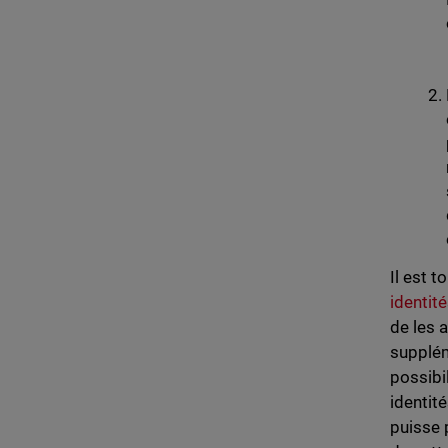
Il est t
identit
de les 
supplém
possibi
identit
puisse 