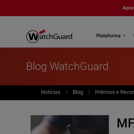
Pular para o conteúdo principal
Apre
Plataforma
Blog WatchGuard
News
Noticias
Blog
Prêmios e Reco
MF