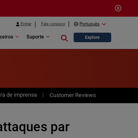
Entrar
Fale conosco
Português
ceiros
Suporte
Close search
Explore
ra de imprensa
Customer Reviews
attaques par