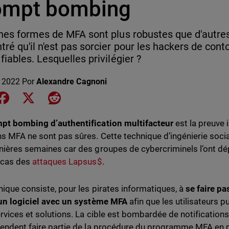
ompt bombing
nes formes de MFA sont plus robustes que d'autres 
ré qu'il n'est pas sorcier pour les hackers de cont
fiables. Lesquelles privilégier ?
o 2022
Por
Alexandre Cagnoni
e on LinkedIn
Share on Facebook
Share on X
Share on Reddit
pt bombing d’authentification multifacteur
est la preuve 
ns MFA ne sont pas sûres. Cette technique d’ingénierie social
nières semaines car des groupes de cybercriminels l’ont 
 cas des
attaques Lapsus$
.
nique consiste, pour les pirates informatiques, à
se faire pa
 un logiciel avec un système MFA
afin que les utilisateurs p
ervices et solutions. La cible est bombardée de notification
tendent faire partie de la procédure du programme MFA en pl