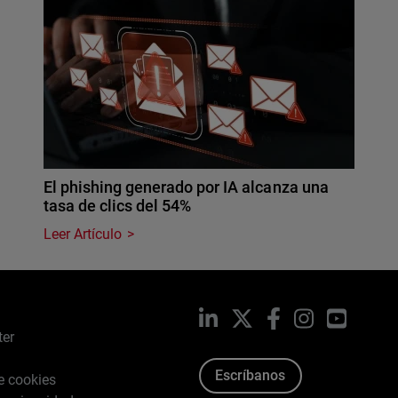
El phishing generado por IA alcanza una
tasa de clics del 54%
Leer Artículo
LinkedIn
X
Facebook
Instagram
YouTub
ter
Escríbanos
de cookies