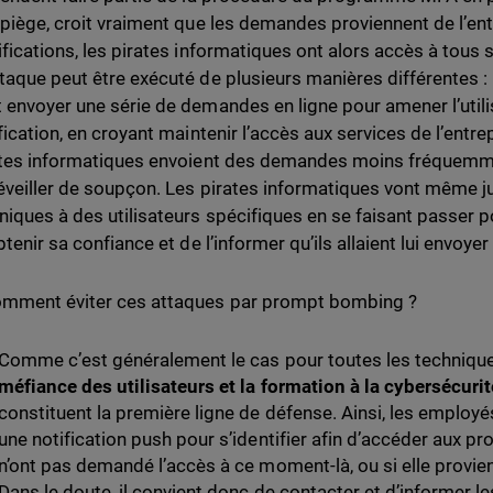
 piège, croit vraiment que les demandes proviennent de l’ent
ifications, les pirates informatiques ont alors accès à tous
taque peut être exécuté de plusieurs manières différentes : 
 envoyer une série de demandes en ligne pour amener l’util
fication, en croyant maintenir l’accès aux services de l’entre
ates informatiques envoient des demandes moins fréquemme
éveiller de soupçon. Les pirates informatiques vont même j
niques à des utilisateurs spécifiques en se faisant passer p
obtenir sa confiance et de l’informer qu’ils allaient lui envo
mment éviter ces attaques par prompt bombing ?
Comme c’est généralement le cas pour toutes les techniques
méfiance des utilisateurs et la formation à la cybersécurit
constituent la première ligne de défense. Ainsi, les employ
une notification push pour s’identifier afin d’accéder aux pr
n’ont pas demandé l’accès à ce moment-là, ou si elle provi
Dans le doute, il convient donc de contacter et d’informer 