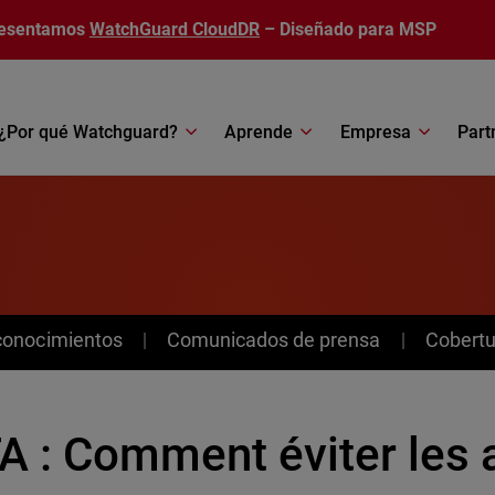
esentamos
WatchGuard CloudDR
– Diseñado para MSP
¿Por qué Watchguard?
Aprende
Empresa
Part
conocimientos
Comunicados de prensa
Cobertu
A : Comment éviter les 