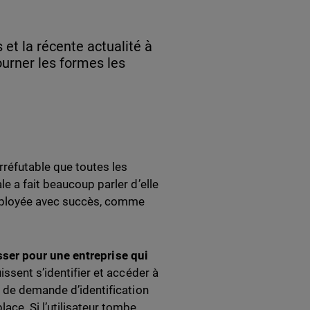
et la récente actualité à
ourner les formes les
irréfutable que toutes les
e a fait beaucoup parler d’elle
déployée avec succès, comme
sser pour
une
entreprise qui
uissent s’identifier et accéder à
s de demande d’identification
ace. Si l’utilisateur tombe