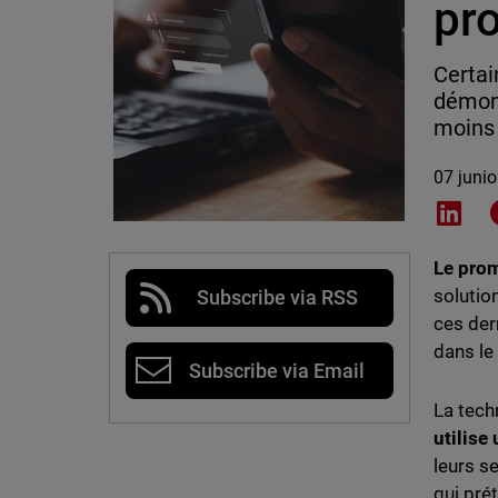
pr
Certai
démont
moins 
07 juni
Shar
Le prom
solutio
Subscribe via RSS
ces der
dans le
Subscribe via Email
La tech
utilise
leurs s
qui pré