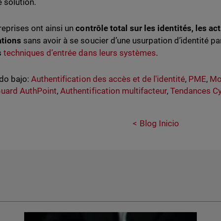
e solution.
reprises ont ainsi un
contrôle total sur les identités, les ac
ations
sans avoir à se soucier d’une usurpation d’identité 
s
techniques d’entrée dans leurs systèmes
.
do bajo:
Authentification des accès et de l'identité
,
PME
,
Mo
uard AuthPoint
,
Authentification multifacteur
,
Tendances Cy
Blog Inicio