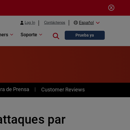
Log In
Contáctenos
Español
ners
Soporte
Close search
Prueba ya
ra de Prensa
Customer Reviews
attaques par