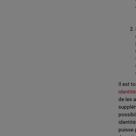
Il est t
identit
de les 
supplém
possibi
identit
puisse 