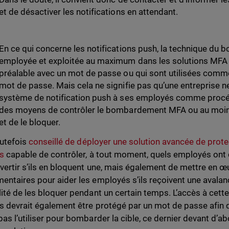
et de désactiver les notifications en attendant.
En ce qui concerne les notifications push, la technique d
employée et exploitée au maximum dans les solutions MFA q
préalable avec un mot de passe ou qui sont utilisées comme
mot de passe. Mais cela ne signifie pas qu’une entreprise ne
système de notification push à ses employés comme procédu
des moyens de contrôler le bombardement MFA ou au moins
et de le bloquer.
outefois
conseillé de déployer une solution avancée de prote
és
capable de contrôler, à tout moment, quels employés ont c
avertir s’ils en bloquent une, mais également de mettre en
entaires pour aider les employés s’ils reçoivent une avalan
lité de les bloquer pendant un certain temps. L’accès à cett
és devrait également être protégé par un mot de passe afin 
pas l’utiliser pour bombarder la cible, ce dernier devant d’