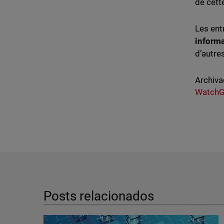
de cett
Les ent
inform
d’autre
Archiva
WatchG
Posts relacionados