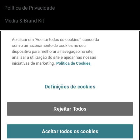
Política de Privacidade
Media & Brand Kit
Gerenciar preferências de e-mail
Ao clicar em "Aceitar todos os cookies", concorda
com o armazenamento de cookies no seu
LinkedIn
X
Facebook
Instagram
YouTube
dispositivo para melhorar a navegação no site,
analisar a utilização do site e ajudar nas nossas
iniciativas de marketing.
Política de Cookies
Escreva-nos
Definições de cookies
Português
Rejeitar Todos
Copyright © 1996-2026 WatchGuard Technologies, Inc.
Todos os Direitos Reservados.
Terms of Use >
Aceitar todos os cookies