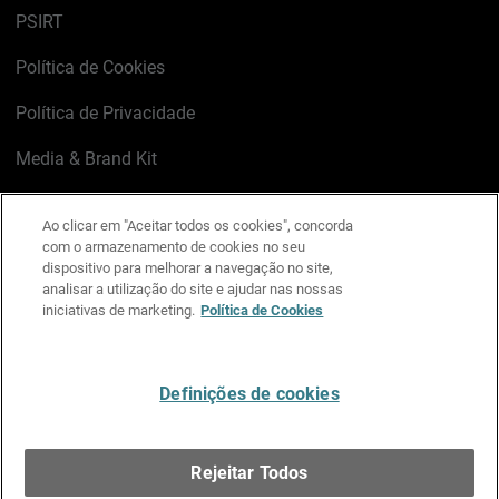
PSIRT
Política de Cookies
Política de Privacidade
Media & Brand Kit
Gerenciar preferências de e-mail
Ao clicar em "Aceitar todos os cookies", concorda
com o armazenamento de cookies no seu
LinkedIn
X
Facebook
Instagram
YouTube
dispositivo para melhorar a navegação no site,
analisar a utilização do site e ajudar nas nossas
iniciativas de marketing.
Política de Cookies
Escreva-nos
Definições de cookies
Português
Rejeitar Todos