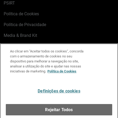
PSIRT
Política de Cookies
Política de Privacidade
Media & Brand Kit
Gerenciar preferências de e-mail
Ao clicar em "Aceitar todos os cookies", concorda
com o armazenamento de cookies no seu
LinkedIn
X
Facebook
Instagram
YouTube
dispositivo para melhorar a navegação no site,
analisar a utilização do site e ajudar nas nossas
iniciativas de marketing.
Política de Cookies
Escreva-nos
Definições de cookies
Português
Rejeitar Todos