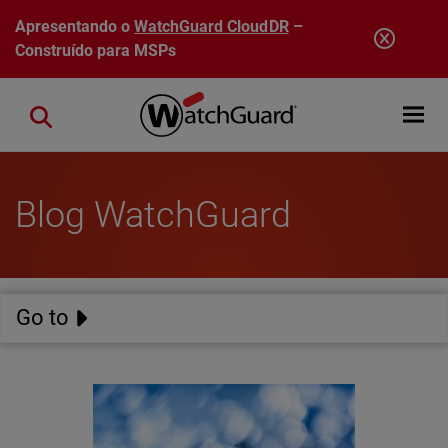
Pular para o conteúdo principal
Apresentando o
WatchGuard CloudDR
–
Construído para MSPs
Open mobi
Close search
Blog WatchGuard
Go to