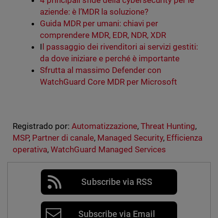
4 principali sfide della cybersecurity per le
aziende: è l’MDR la soluzione?
Guida MDR per umani: chiavi per
comprendere MDR, EDR, NDR, XDR
I
l passaggio dei rivenditori ai servizi gestiti:
da dove iniziare e perché è importante
Sfrutta al massimo Defender con
WatchGuard Core MDR per Microsoft
Registrado por:
Automatizzazione
,
Threat Hunting
,
MSP
,
Partner di canale
,
Managed Security
,
Efficienza
operativa
,
WatchGuard Managed Services
Subscribe via RSS
Subscribe via Email