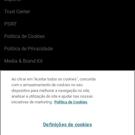
Trust Center
PSIRT
Política de Cookies
Política de Privacidade
Media & Brand Kit
Gerenciar preferências de e-mail
Ao clicar em "Aceitar todos os cookies", concorda
com o armazenamento de cookies no seu
LinkedIn
X
Facebook
Instagram
YouTube
dispositivo para melhorar a navegação no site,
analisar a utilização do site e ajudar nas nossas
iniciativas de marketing.
Política de Cookies
Escreva-nos
Definições de cookies