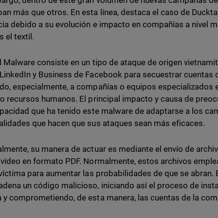
argo, dentro de este gran volumen de nuevas campañas de
an más que otros. En esta línea, destaca el caso de Duckt
cia debido a su evolución e impacto en compañías a nivel m
el textil.
l Malware consiste en un tipo de ataque de origen vietnami
LinkedIn y Business de Facebook para secuestrar cuentas 
do, especialmente, a compañías o equipos especializados e
so recursos humanos. El principal impacto y causa de pr
apacidad que ha tenido este malware de adaptarse a los c
alidades que hacen que sus ataques sean más eficaces.
almente, su manera de actuar es mediante el envío de archi
 vídeo en formato PDF. Normalmente, estos archivos emple
 víctima para aumentar las probabilidades de que se abran. 
dena un código malicioso, iniciando así el proceso de insta
 y comprometiendo, de esta manera, las cuentas de la comp