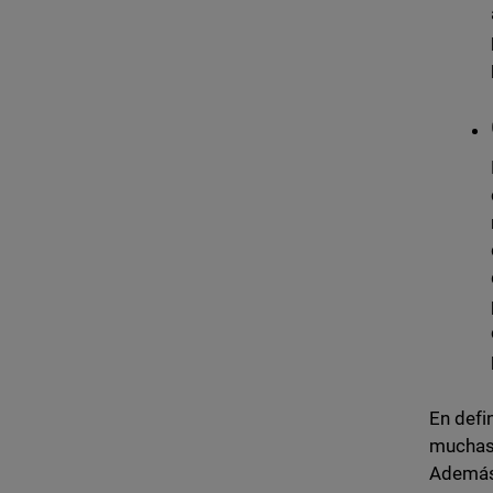
En defi
muchas 
Además,