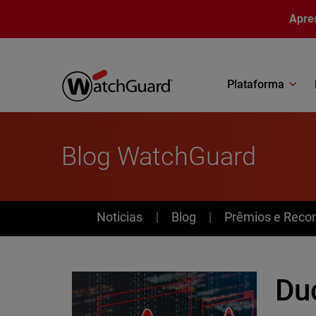
Pular para o conteúdo principal
Apre
Plataforma
Blog WatchGuard
News
Noticias
Blog
Prêmios e Reco
Duc