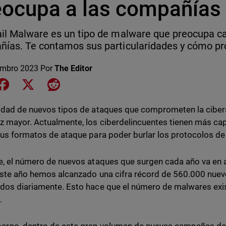
eocupa a las compañías
il Malware es un tipo de malware que preocupa c
ías. Te contamos sus particularidades y cómo pro
embro 2023
Por
The Editor
e on LinkedIn
Share on Facebook
Share on X
Share on Reddit
idad de nuevos tipos de ataques que comprometen la cibe
z mayor. Actualmente, los ciberdelincuentes tienen más ca
sus formatos de ataque para poder burlar los protocolos de
e, el número de nuevos ataques que surgen cada año va en
este año hemos alcanzado una cifra récord de 560.000 nue
dos diariamente. Esto hace que el número de malwares exis
n.