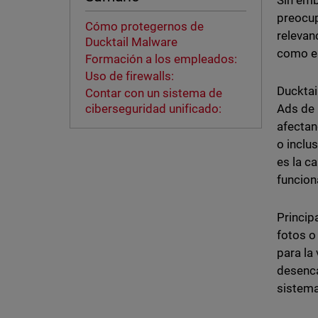
Sin emb
preocup
Cómo protegernos de
relevan
Ducktail Malware
como es 
Formación a los empleados:
Uso de firewalls:
Ducktai
Contar con un sistema de
Ads de 
ciberseguridad unificado:
afectan
o inclu
es la c
funcion
Princip
fotos o
para la
desenca
sistema