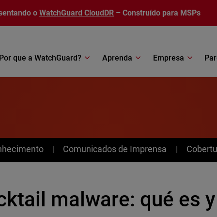
sentando o
WatchGuard CloudDR
– Construído para MSPs
Por que a WatchGuard?
Aprenda
Empresa
Par
nhecimento
Comunicados de Imprensa
Cobertu
ktail malware: qué es y