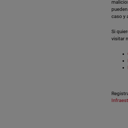
malicio
pueden 
caso y 
Si quie
visitar
Registr
Infraes