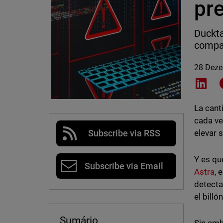
pr
Duckta
compañ
28 Dez
Shar
La cant
cada ve
elevar 
Subscribe via RSS
Y es qu
Subscribe via Email
Astra
, 
detecta
el billó
Sumário