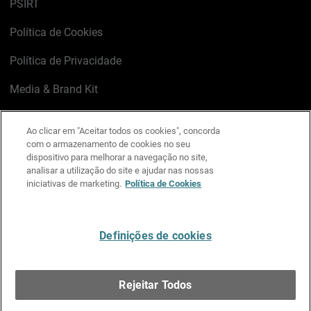
PSIRT
Política de Cookies
Política de Privacidade
Media & Brand Kit
Gerenciar preferências de e-mail
Ao clicar em "Aceitar todos os cookies", concorda
com o armazenamento de cookies no seu
LinkedIn
X
Facebook
Instagram
YouTube
dispositivo para melhorar a navegação no site,
analisar a utilização do site e ajudar nas nossas
iniciativas de marketing.
Política de Cookies
Escreva-nos
Definições de cookies
Português
Rejeitar Todos
Copyright © 1996-2026 WatchGuard Technologies, Inc.