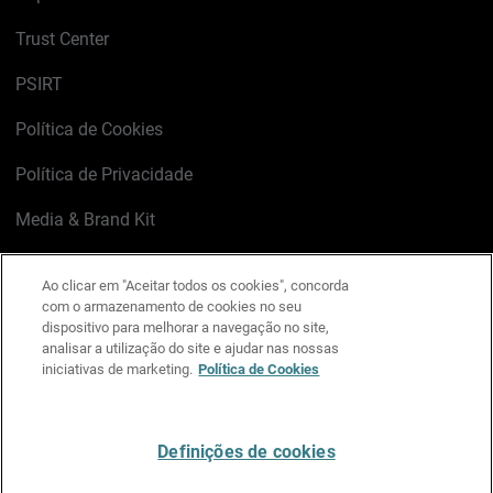
Trust Center
PSIRT
Política de Cookies
Política de Privacidade
Media & Brand Kit
Gerenciar preferências de e-mail
Ao clicar em "Aceitar todos os cookies", concorda
com o armazenamento de cookies no seu
LinkedIn
X
Facebook
Instagram
YouTube
dispositivo para melhorar a navegação no site,
analisar a utilização do site e ajudar nas nossas
iniciativas de marketing.
Política de Cookies
Escreva-nos
Definições de cookies