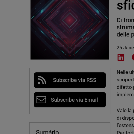
sfi
Di fro
strume
delle p
25 Jane
Shar
Nelle u
scopert
Subscribe via RSS
difetto
implem
Subscribe via Email
Vale la
di disp
l’esten
Sumário
Per fort