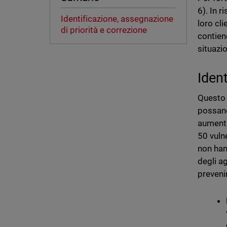
6). In 
Identificazione, assegnazione
loro cl
di priorità e correzione
contien
situazi
Iden
Questo 
possano
aumenta
50 vuln
non han
degli a
preveni