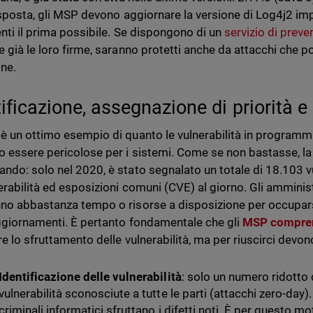
risposta, gli MSP devono aggiornare la versione di Log4j2 imp
ienti il prima possibile. Se dispongono di un
servizio di preve
e già le loro firme, saranno protetti anche da attacchi che 
one.
tificazione, assegnazione di priorità e
è un ottimo esempio di quanto le vulnerabilità in programmi
 essere pericolose per i sistemi. Come se non bastasse, la
ndo: solo nel 2020, è stato segnalato un totale di 18.103 vu
erabilità ed esposizioni comuni (CVE) al giorno. Gli amminist
no abbastanza tempo o risorse a disposizione per occuparsi
ggiornamenti. È pertanto fondamentale che gli
MSP compren
re lo sfruttamento delle vulnerabilità, ma per riuscirci devo
Identificazione delle vulnerabilità
: solo un numero ridotto 
vulnerabilità sconosciute a tutte le parti (attacchi zero-day).
criminali informatici sfruttano i difetti noti. È per questo 