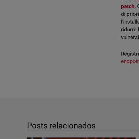
patch
.
di prio
l’instal
ridurre 
vulnerab
Registr
endpoi
Posts relacionados