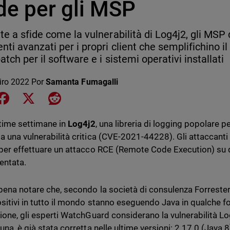
de per gli MSP
nte a sfide come la vulnerabilità di Log4j2, gli M
nti avanzati per i propri client che semplifichino il 
atch per il software e i sistemi operativi installati
iro 2022
Por
Samanta Fumagalli
e on LinkedIn
Share on Facebook
Share on X
Share on Reddit
ltime settimane in
Log4j2
, una libreria di logging popolare pe
a una vulnerabilità critica (CVE-2021-44228). Gli attaccant
 per effettuare un attacco RCE (Remote Code Execution) su q
entata.
 pena notare che, secondo la società di consulenza Forrester,
ositivi in tutto il mondo stanno eseguendo Java in qualche 
sione, gli esperti WatchGuard considerano la vulnerabilità L
una, è già stata corretta nelle ultime versioni: 2.17.0 (Java 8