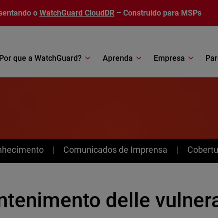
sentando o
WatchGuard CloudDR
– Construído para MSPs
Por que a WatchGuard?
Aprenda
Empresa
Par
nhecimento
Comunicados de Imprensa
Cobertu
tenimento delle vulnerab