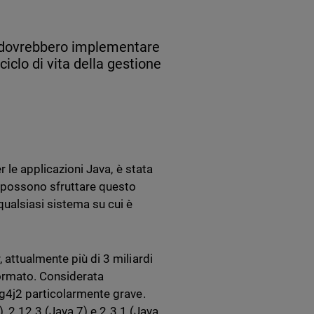
SP dovrebbero implementare
ciclo di vita della gestione
r le applicazioni Java, è stata
i possono sfruttare questo
ualsiasi sistema su cui è
 attualmente più di 3 miliardi
formato. Considerata
og4j2 particolarmente grave.
), 2.12.3 (Java 7) e 2.3.1 (Java