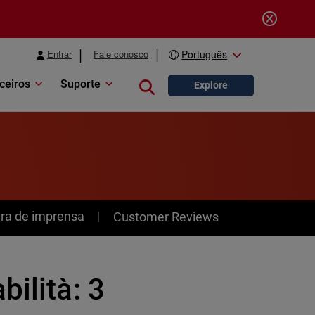
Entrar
Fale conosco
Português
ceiros
Suporte
Close search
Explore
ra de imprensa
Customer Reviews
ilità: 3