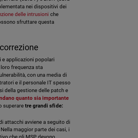
lementata nei dispositivi dei
nzione delle intrusioni
che
possono sfruttare questa
 correzione
 e applicazioni popolari
 loro frequenza sta
lnerabilità, con una media di
ratori e il personale IT spesso
 della gestione delle patch e
dano quanto sia importante
no superare
tre grandi sfide:
di attacchi avviene a seguito di
 Nella maggior parte dei casi, i
motivo che gli MSP devono