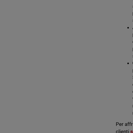
Per aff
clienti
s