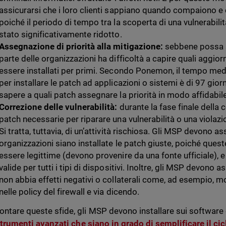
assicurarsi che i loro clienti sappiano quando compaiono e c
poiché il periodo di tempo tra la scoperta di una vulnerabilit
stato significativamente ridotto.
Assegnazione di priorità alla mitigazione:
sebbene possa 
parte delle organizzazioni ha difficoltà a capire quali aggi
essere installati per primi. Secondo Ponemon, il tempo med
per installare le patch ad applicazioni o sistemi è di 97 gi
sapere a quali patch assegnare la priorità in modo affidabil
Correzione delle vulnerabilità:
durante la fase finale della 
patch necessarie per riparare una vulnerabilità o una violazio
Si tratta, tuttavia, di un’attività rischiosa. Gli MSP devono as
organizzazioni siano installate le patch giuste, poiché ques
essere legittime (devono provenire da una fonte ufficiale),
valide per tutti i tipi di dispositivi. Inoltre, gli MSP devono
non abbia effetti negativi o collaterali come, ad esempio, m
nelle policy del firewall e via dicendo.
rontare queste sfide, gli MSP devono installare sui software e
trumenti avanzati
che siano in grado di semplificare il cic