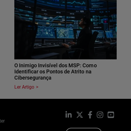
O Inimigo Invisível dos MSP: Como
Identificar os Pontos de Atrito na
Cibersegurança
Ler Artigo
LinkedIn
X
Facebook
Instagram
YouTub
ter