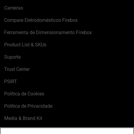
Carreiras
Compare Eletrodomésticos Firebox
Ferramenta de Dimensionamento Firebox
Product List & SKUs
Suporte
Trust Center
PSIRT
Política de Cookies
Política de Privacidade
Media & Brand Kit
Gerenciar preferências de e-mail