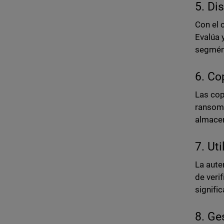
5. Di
Con el 
Evalúa 
segmént
6. Co
Las cop
ransomw
almacen
7. Ut
La aute
de veri
signifi
8. Ge