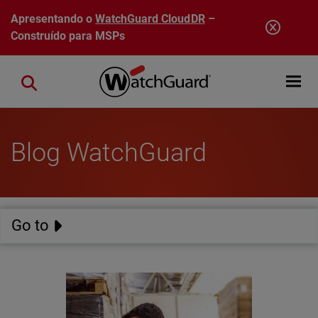
Pular para o conteúdo principal
Apresentando o
WatchGuard CloudDR
–
Construído para MSPs
Open mobi
Close search
Blog WatchGuard
Go to