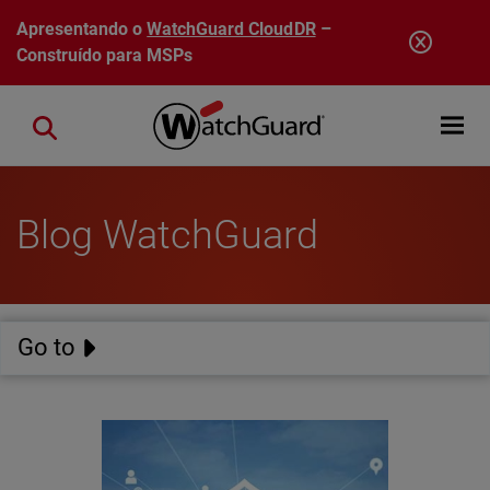
Pular para o conteúdo principal
Apresentando o
WatchGuard CloudDR
–
Construído para MSPs
Open mobi
Close search
Blog WatchGuard
Go to