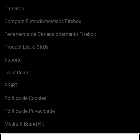
Carreiras
Compare Eletrodomésticos Firebox
Ferramenta de Dimensionamento Firebox
Product List & SKUs
Suporte
Trust Center
PSIRT
Política de Cookies
Política de Privacidade
Media & Brand Kit
Gerenciar preferências de e-mail