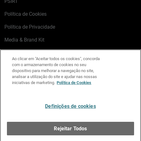
PSIRT
Política de Cookies
Política de Privacidade
Media & Brand Kit
Gerenciar preferências de e-mail
Ao clicar em "Aceitar todos os cookies", concorda
com o armazenamento de cookies no seu
LinkedIn
X
Facebook
Instagram
YouTube
dispositivo para melhorar a navegação no site,
analisar a utilização do site e ajudar nas nossas
iniciativas de marketing.
Política de Cookies
Escreva-nos
Definições de cookies
Português
Rejeitar Todos
Copyright © 1996-2026 WatchGuard Technologies, Inc.