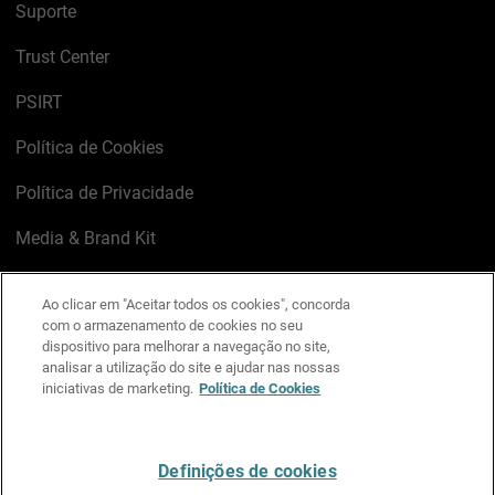
Suporte
Trust Center
PSIRT
Política de Cookies
Política de Privacidade
Media & Brand Kit
Gerenciar preferências de e-mail
Ao clicar em "Aceitar todos os cookies", concorda
com o armazenamento de cookies no seu
LinkedIn
X
Facebook
Instagram
YouTube
dispositivo para melhorar a navegação no site,
analisar a utilização do site e ajudar nas nossas
iniciativas de marketing.
Política de Cookies
Escreva-nos
Definições de cookies