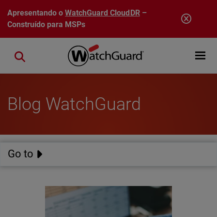
Pular para o conteúdo principal
Apresentando o
WatchGuard CloudDR
–
Construído para MSPs
Open mobi
Close search
Blog WatchGuard
Go to