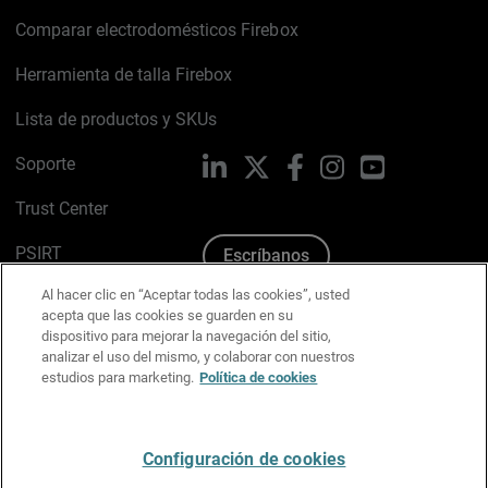
Comparar electrodomésticos Firebox
Herramienta de talla Firebox
Lista de productos y SKUs
Soporte
LinkedIn
X
Facebook
Instagram
YouTube
Trust Center
PSIRT
Escríbanos
Al hacer clic en “Aceptar todas las cookies”, usted
Política de cookies
acepta que las cookies se guarden en su
dispositivo para mejorar la navegación del sitio,
Política de privacidad
analizar el uso del mismo, y colaborar con nuestros
estudios para marketing.
Política de cookies
Kit de medios y marca
Preferencias de correo
Configuración de cookies