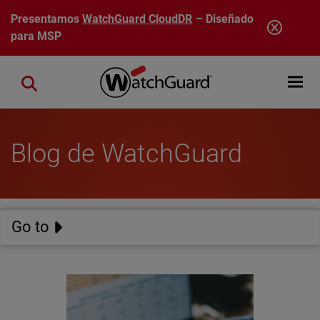
Pasar al contenido principal
Presentamos
WatchGuard CloudDR
– Diseñado
para MSP
Open mobi
Close search
Blog de WatchGuard
Go to