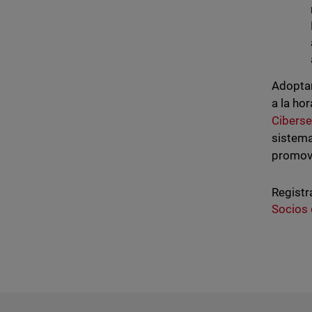
Adoptar
a la ho
Cibers
sistema
promove
Registr
Socios 