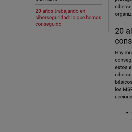
ciberse
20 años trabajando en
organiz
ciberseguridad: lo que hemos
conseguido
20 a
cons
Hay mul
consegu
estos e
ciberse
básicos
los MSP
accione