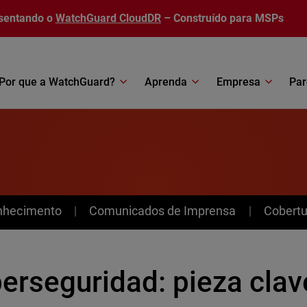
sentando o
WatchGuard CloudDR
– Construído para MSPs
Por que a WatchGuard?
Aprenda
Empresa
Par
nhecimento
Comunicados de Imprensa
Cobertu
erseguridad: pieza clav