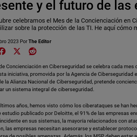
sente y el futuro de la
ubre celebramos el Mes de la Concienciación en C
ilizar sobre la protección de las TI. He aquí cómo
bro 2023
Por
The Editor
e on LinkedIn
Share on Facebook
Share on X
Share on Reddit
de Concienciación en Ciberseguridad se celebra cada mes 
sta iniciativa, promovida por la Agencia de Ciberseguridad e
e la Alianza Nacional de Ciberseguridad, pretende concienc
ar un sistema integral de ciberseguridad.
últimos años, hemos visto cómo los ciberataques se han h
e estudio publicado por Deloitte, el 91% de las empresas e
 incidente en sus sistemas, la mayoría relacionados con ata
ón, las empresas necesitan asesorarse y establecer protoc
rse de posibles amenazas. Además, los MSP deben estar al