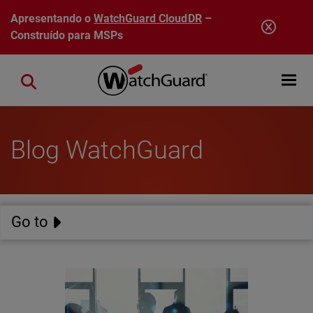
Pular para o conteúdo principal
Apresentando o
WatchGuard CloudDR
–
Construído para MSPs
Open mobi
Close search
Blog WatchGuard
Go to