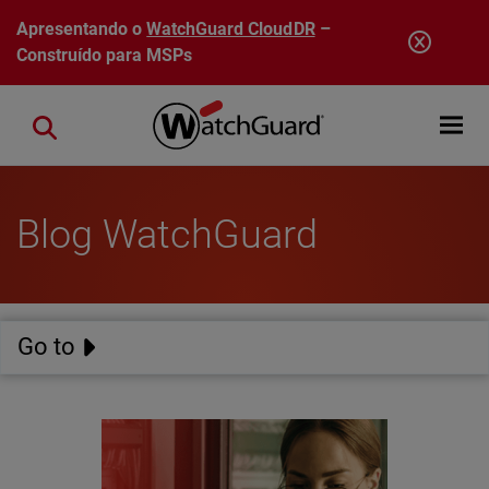
Pular para o conteúdo principal
Apresentando o
WatchGuard CloudDR
–
Construído para MSPs
Open mobi
Close search
Blog WatchGuard
Go to