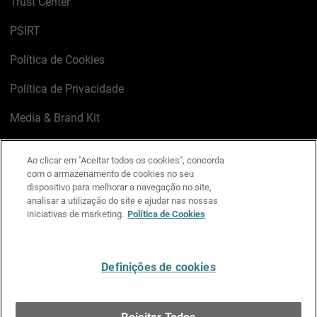
Trust Center
PSIRT
Política de Cookies
Política de Privacidade
Media & Brand Kit
Gerenciar preferências de e-mail
Ao clicar em "Aceitar todos os cookies", concorda
com o armazenamento de cookies no seu
LinkedIn
X
Facebook
Instagram
YouTube
dispositivo para melhorar a navegação no site,
analisar a utilização do site e ajudar nas nossas
iniciativas de marketing.
Política de Cookies
Escreva-nos
Definições de cookies
Português