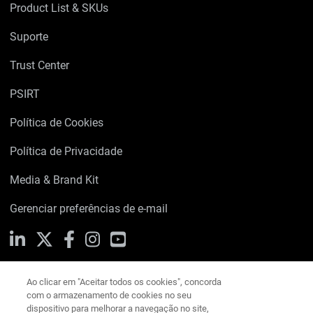
Product List & SKUs
Suporte
Trust Center
PSIRT
Política de Cookies
Política de Privacidade
Media & Brand Kit
Gerenciar preferências de e-mail
Ao clicar em "Aceitar todos os cookies", concorda
LinkedIn
X
Facebook
Instagram
YouTube
com o armazenamento de cookies no seu
dispositivo para melhorar a navegação no site,
analisar a utilização do site e ajudar nas nossas
iniciativas de marketing.
Política de Cookies
Escreva-nos