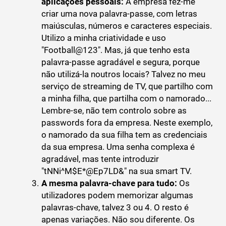
aplicações pessoais:
A empresa fez-me
criar uma nova palavra-passe, com letras
maiúsculas, números e caracteres especiais.
Utilizo a minha criatividade e uso
"Football@123". Mas, já que tenho esta
palavra-passe agradável e segura, porque
não utilizá-la noutros locais? Talvez no meu
serviço de streaming de TV, que partilho com
a minha filha, que partilha com o namorado...
Lembre-se, não tem controlo sobre as
passwords fora da empresa. Neste exemplo,
o namorado da sua filha tem as credenciais
da sua empresa. Uma senha complexa é
agradável, mas tente introduzir
"tNNi^M$E*@Ep7LD&" na sua smart TV.
A mesma palavra-chave para tudo:
Os
utilizadores podem memorizar algumas
palavras-chave, talvez 3 ou 4. O resto é
apenas variações. Não sou diferente. Os