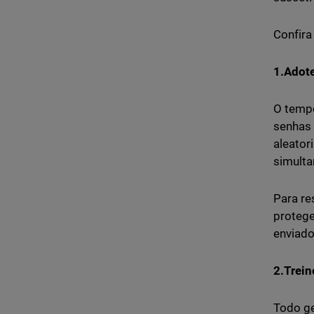
Confira
1.Adote
O tempo
senhas 
aleator
simulta
Para re
protege
enviado
2.Trein
Todo ge