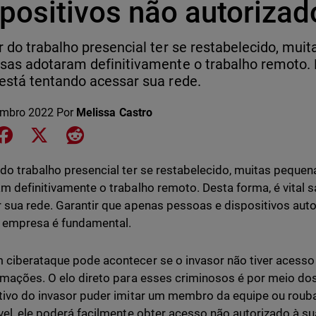
spositivos não autorizad
 do trabalho presencial ter se restabelecido, mu
as adotaram definitivamente o trabalho remoto. D
stá tentando acessar sua rede.
embro 2022
Por
Melissa Castro
e on LinkedIn
Share on Facebook
Share on X
Share on Reddit
do trabalho presencial ter se restabelecido, muitas pequ
m definitivamente o trabalho remoto. Desta forma, é vital
 sua rede. Garantir que apenas pessoas e dispositivos au
 empresa é fundamental.
ciberataque pode acontecer se o invasor não tiver acesso
rmações. O elo direto para esses criminosos é por meio do
tivo do invasor puder imitar um membro da equipe ou rouba
vel, ele poderá facilmente obter acesso não autorizado à su