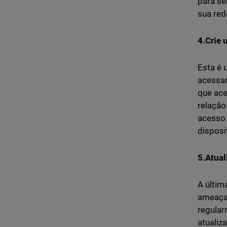
para se
sua red
4.Crie 
Esta é 
acessar
que ace
relação
acesso 
disposi
5.Atual
A últim
ameaças
regular
atualiz