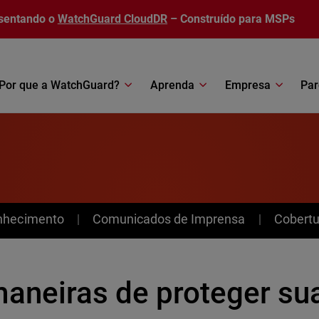
sentando o
WatchGuard CloudDR
– Construído para MSPs
Por que a WatchGuard?
Aprenda
Empresa
Par
nhecimento
Comunicados de Imprensa
Cobertu
maneiras de proteger su