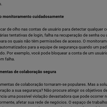
s.
 o monitoramento cuidadosamente
 ficar de olho nas contas de usuário para detectar qualqu
rias tentativas de login, falha na recuperação de senha ou
ara os quais não têm permissões de acesso. O monitoramen
 automatizados para a equipe de segurança quando um padr
do. Por exemplo, você pode bloquear a conta de um usuário
om falha.
amentas de colaboração segura
amentas de colaboração tornaram-se populares. Mas a solu
ração a sua segurança? Não procure atingir os objetivos 
ncia uma possível violação devastadora que pode ocorrer n
ormente, afetar sua rede de negócios. O espaço de trabalho