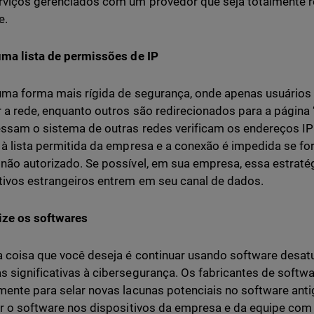
rviços gerenciados com um provedor que seja totalmente 
e.
uma lista de permissões de IP
uma forma mais rígida de segurança, onde apenas usuários 
 a rede, enquanto outros são redirecionados para a página 
ssam o sistema de outras redes verificam os endereços IP
 à lista permitida da empresa e a conexão é impedida se fo
não autorizado. Se possível, em sua empresa, essa estratég
tivos estrangeiros entrem em seu canal de dados.
ize os softwares
a coisa que você deseja é continuar usando software desatu
 significativas à cibersegurança. Os fabricantes de softw
mente para selar novas lacunas potenciais no software anti
ar o software nos dispositivos da empresa e da equipe co