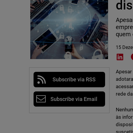
di
Apesar
empres
quem e
15 Dez
Shar
Apesar 
adotara
Subscribe via RSS
acessar
rede da
Subscribe via Email
Nenhum 
às info
disposi
suscetí