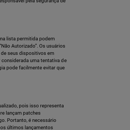
responsável pela segurança de
na lista permitida podem
“Não Autorizado”. Os usuários
 de seus dispositivos em
r considerada uma tentativa de
ia pode facilmente evitar que
alizado, pois isso representa
are lançam patches
go. Portanto, é necessário
m os últimos lançamentos