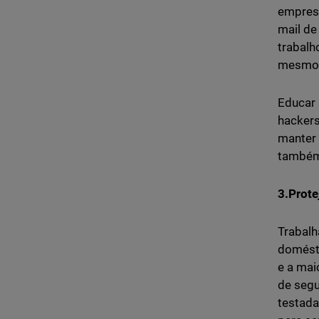
empresa
mail de
trabalh
mesmo p
Educar 
hackers
manter 
também
3.Prote
Trabalh
domésti
e a mai
de segu
testada