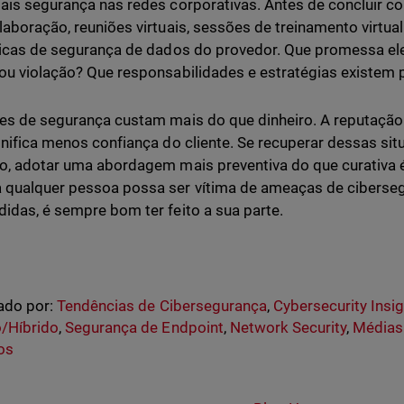
ais segurança nas redes corporativas. Antes de concluir 
laboração, reuniões virtuais, sessões de treinamento virtual 
ticas de segurança de dados do provedor. Que promessa e
ou violação? Que responsabilidades e estratégias existem p
es de segurança custam mais do que dinheiro. A reputaçã
gnifica menos confiança do cliente. Se recuperar dessas sit
o, adotar uma abordagem mais preventiva do que curativa é
qualquer pessoa possa ser vítima de ameaças de ciberse
idas, é sempre bom ter feito a sua parte.
ado por:
Tendências de Cibersegurança
,
Cybersecurity Insi
/Híbrido
,
Segurança de Endpoint
,
Network Security
,
Médias
os