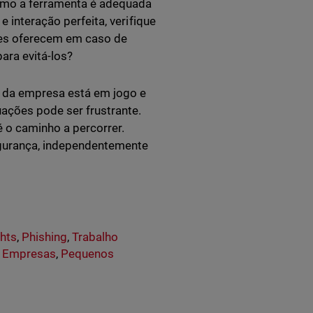
como a ferramenta é adequada
e interação perfeita, verifique
les oferecem em caso de
ara evitá-los?
o da empresa está em jogo e
uações pode ser frustrante.
 o caminho a percorrer.
gurança, independentemente
ghts
,
Phishing
,
Trabalho
 Empresas
,
Pequenos