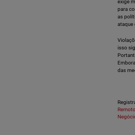
exige m
para co
as polí
ataque 
Violaçõ
isso si
Portant
Embora 
das med
Registr
Remoto
Negóci