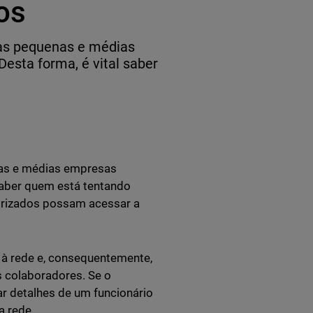
os
itas pequenas e médias
esta forma, é vital saber
enas e médias empresas
 saber quem está tentando
torizados possam acessar a
 à rede e, consequentemente,
s colaboradores. Se o
r detalhes de um funcionário
a rede.