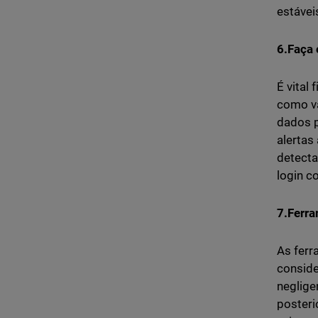
estávei
6.Faça
É vital
como vá
dados p
alertas
detecta
login c
7.Ferr
As ferr
conside
neglige
posteri