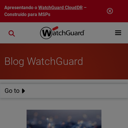
Pular para o conteúdo principal
Apresentando o
WatchGuard CloudDR
–
Construído para MSPs
Open mobi
Close search
Blog WatchGuard
Go to