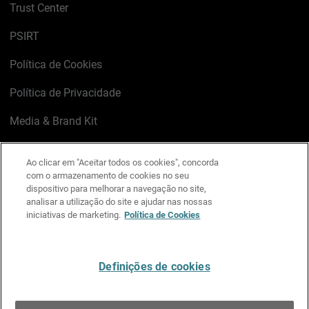
Trust Center
PSIRT
Política de Cookies
Política de Privacidade
Media & Brand Kit
Gerenciar preferências de e-mail
Ao clicar em "Aceitar todos os cookies", concorda
com o armazenamento de cookies no seu
LinkedIn
X
Facebook
Instagram
YouTube
dispositivo para melhorar a navegação no site,
analisar a utilização do site e ajudar nas nossas
iniciativas de marketing.
Política de Cookies
Escreva-nos
Definições de cookies