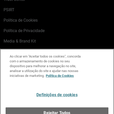
PSIRT
Política de Cookies
Política de Privacidade
Media & Brand Kit
Gerenciar preferências de e-mail
Ao clicar em "Aceitar todos os cookies", concorda
com o armazenamento de cookies no seu
LinkedIn
X
Facebook
Instagram
YouTube
dispositivo para melhorar a navegação no site,
analisar a utilização do site e ajudar nas nossas
iniciativas de marketing.
Política de Cookies
Escreva-nos
Definições de cookies
Português
Rejeitar Todos