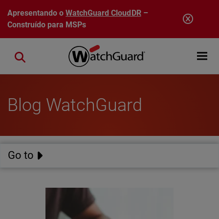
Pular para o conteúdo principal
Apresentando o
WatchGuard CloudDR
–
Construído para MSPs
Open mobi
Close search
Blog WatchGuard
Go to