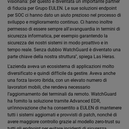
visionaria: per questo è diventata un importante partner
di fiducia per Grupo EULEN. Le sue soluzioni endpoint
per SOC ci hanno dato un aiuto prezioso nel processo di
sviluppo e miglioramento continuo. Ci hanno inoltre
permesso di essere sempre all'avanguardia in termini di
sicurezza informatica, per esempio garantendo la
sicurezza dei nostri sistemi in modo proattivo e in
tempo reale. Senza dubbio WatchGuard è diventato una
parte chiave della nostra struttura", spiega Las Heras.
L'azienda aveva un ecosistema di applicazioni molto
diversificato e quindi difficile da gestire. Aveva anche
una forza lavoro ibrida, con un elevato numero di
lavoratori mobili, che rendeva necessario
l’aggiornamento dei terminali da remoto. WatchGuard
ha fornito la soluzione tramite Advanced EDR,
un'innovazione che ha consentito a EULEN di mantenere
tutti i sistemi aggiornati e provvisti di patch, nonché di
avere maggiore controllo grazie al modello zero-trust su
tutti gli endpoint per evitare incidenti di sicurezza.