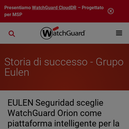
Salta al contenuto principale
Presentiamo
WatchGuard CloudDR
– Progettato
per MSP
Open mobi
Close search
Storia di successo - Grupo
Eulen
EULEN Seguridad sceglie
WatchGuard Orion come
piattaforma intelligente per la