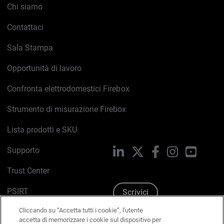
Chi siamo
Contattaci
Sala Stampa
Opportunità di lavoro
Confronta elettrodomestici Firebox
Strumento di misurazione Firebox
Lista prodotti e SKU
Supporto
LinkedIn
X
Facebook
Instagram
YouTub
Trust Center
PSIRT
Scrivici
Cliccando su “Accetta tutti i cookie”, l'utente
Politica sui cookie
accetta di memorizzare i cookie sul dispositivo per