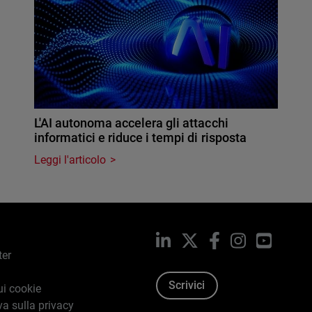
L'AI autonoma accelera gli attacchi
informatici e riduce i tempi di risposta
Leggi l'articolo
LinkedIn
X
Facebook
Instagram
YouTub
ter
Scrivici
ui cookie
va sulla privacy