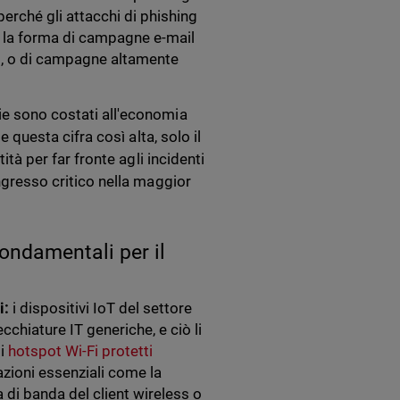
erché gli attacchi di phishing
e la forma di campagne e-mail
rd, o di campagne altamente
ie sono costati all'economia
 questa cifra così alta, solo il
ità per far fronte agli incidenti
ingresso critico nella maggior
fondamentali per il
i:
i dispositivi IoT del settore
cchiature IT generiche, e ciò li
di
hotspot Wi-Fi protetti
azioni essenziali come la
 di banda del client wireless o