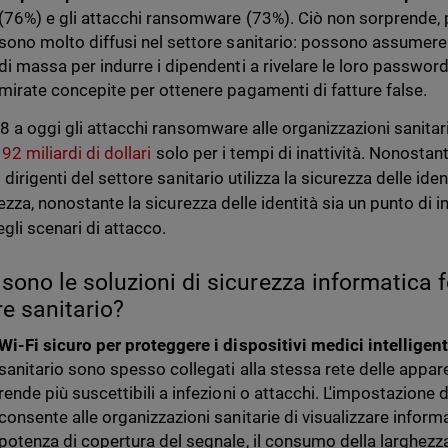
(76%) e gli attacchi ransomware (73%). Ciò non sorprende, p
sono molto diffusi nel settore sanitario: possono assumer
di massa per indurre i dipendenti a rivelare le loro passwo
mirate concepite per ottenere pagamenti di fatture false.
8 a oggi gli attacchi ransomware alle organizzazioni sanitar
e
92 miliardi di dollari
solo per i tempi di inattività. Nonostante
dirigenti del settore sanitario utilizza la sicurezza delle ident
rezza, nonostante la sicurezza delle identità sia un punto di 
gli scenari di attacco.
 sono le soluzioni di sicurezza informatica 
re sanitario?
Wi-Fi sicuro per proteggere i dispositivi medici intelligent
sanitario sono spesso collegati alla stessa rete delle appare
rende più suscettibili a infezioni o attacchi. L'impostazione 
consente alle organizzazioni sanitarie di visualizzare inform
potenza di copertura del segnale, il consumo della larghezza