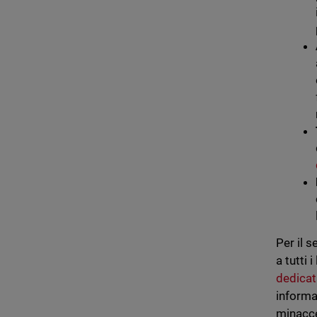
Per il 
a tutti 
dedicat
informa
minacce