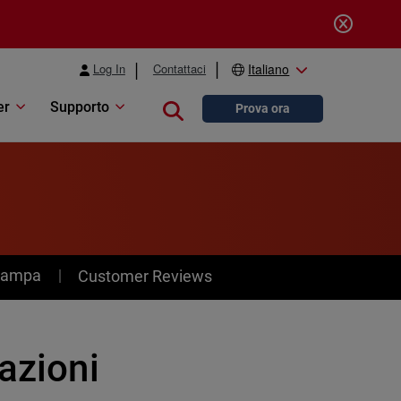
Log In
Contattaci
Italiano
er
Supporto
Close search
Prova ora
stampa
Customer Reviews
azioni