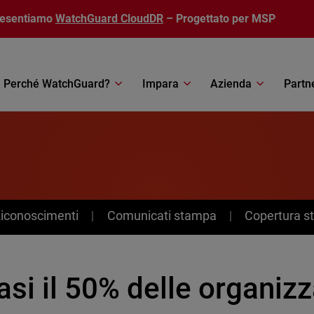
resentiamo
WatchGuard CloudDR
– Progettato per MSP
Perché WatchGuard?
Impara
Azienda
Partn
Riconoscimenti
Comunicati stampa
Copertura 
si il 50% delle organizz