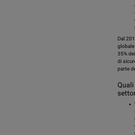
Dal 201
global
35% dei 
di sicu
parte de
Quali
setto