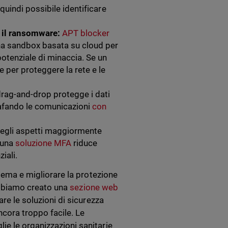
è quindi possibile identificare
e il ransomware:
APT blocker
una sandbox basata su cloud per
potenziale di minaccia. Se un
e per proteggere la rete e le
drag-and-drop protegge i dati
grafando le comunicazioni
con
degli aspetti maggiormente
i una
soluzione MFA
riduce
ziali.
stema e migliorare la protezione
d abbiamo creato una
sezione web
re le soluzioni di sicurezza
ncora troppo facile. Le
ie le organizzazioni sanitarie