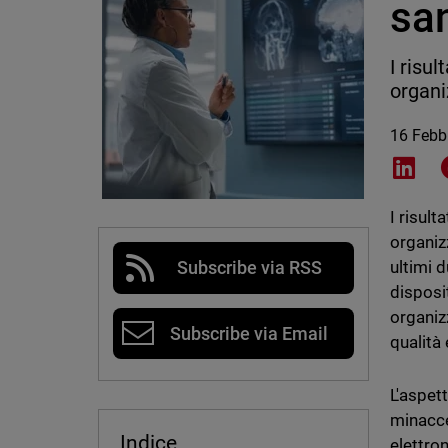
san
I risu
organi
16 Febb
Shar
I risult
organiz
ultimi 
Subscribe via RSS
disposi
organizz
Subscribe via Email
qualità
L'aspett
minacce
Indice
elettro