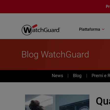
Salta al contenuto principale
P
Piattaforma
Blog WatchGuard
News
News
Blog
Premi e 
Qua