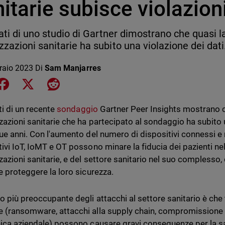
itarie subisce violazioni
ltati di uno studio di Gartner dimostrano che quasi 
zzazioni sanitarie ha subito una violazione dei dati
raio 2023
Di
Sam Manjarres
e on LinkedIn
Share on Facebook
Share on X
Share on Reddit
ati di un recente
sondaggio
Gartner Peer Insights mostrano c
zazioni sanitarie che ha partecipato al sondaggio ha subito u
due anni. Con l'aumento del numero di dispositivi connessi e n
tivi IoT, IoMT e OT possono minare la fiducia dei pazienti nel
azioni sanitarie, e del settore sanitario nel suo complesso, d
 e proteggere la loro sicurezza.
o più preoccupante degli attacchi al settore sanitario è che tut
 (ransomware, attacchi alla supply chain, compromissione 
nica aziendale) possono causare gravi conseguenze per la sa