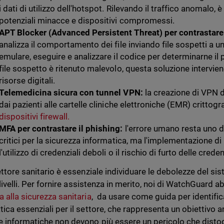
i dati di utilizzo dell'hotspot. Rilevando il traffico anomalo, 
potenziali minacce e dispositivi compromessi.
APT Blocker (Advanced Persistent Threat) per contrastar
analizza il comportamento dei file inviando file sospetti a 
emulare, eseguire e analizzare il codice per determinarne il 
file sospetto è ritenuto malevolo, questa soluzione intervien
risorse digitali.
Telemedicina sicura con tunnel VPN:
la creazione di VPN 
dai pazienti alle cartelle cliniche elettroniche (EMR) critto
dispositivi firewall.
MFA per contrastare il phishing:
l'errore umano resta uno 
critici per la sicurezza informatica, ma l'implementazione d
l'utilizzo di credenziali deboli o il rischio di furto delle creden
settore sanitario è essenziale individuare le debolezze del si
i livelli. Per fornire assistenza in merito, noi di WatchGuar
a alla sicurezza sanitaria
, da usare come guida per identifica
tica essenziali per il settore, che rappresenta un obiettivo a
 informatiche non devono più essere un pericolo che distogl