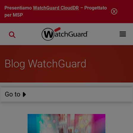
Salta al contenuto principale
Presentiamo
WatchGuard CloudDR
– Progettato
per MSP
Open mobi
Close search
Blog WatchGuard
Go to