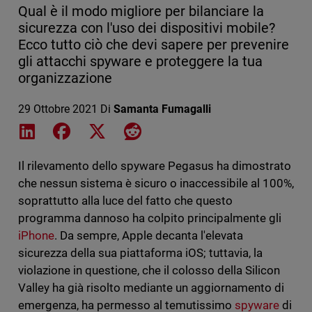
Qual è il modo migliore per bilanciare la
sicurezza con l'uso dei dispositivi mobile?
Ecco tutto ciò che devi sapere per prevenire
gli attacchi spyware e proteggere la tua
organizzazione
29 Ottobre 2021
Di
Samanta Fumagalli
Share on LinkedIn
Share on Facebook
Share on X
Share on Reddit
Il rilevamento dello spyware Pegasus ha dimostrato
che nessun sistema è sicuro o inaccessibile al 100%,
soprattutto alla luce del fatto che questo
programma dannoso ha colpito principalmente gli
iPhone
. Da sempre, Apple decanta l'elevata
sicurezza della sua piattaforma iOS; tuttavia, la
violazione in questione, che il colosso della Silicon
Valley ha già risolto mediante un aggiornamento di
emergenza, ha permesso al temutissimo
spyware
di