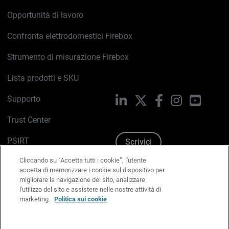
Opportunità di lavoro
Confronta elettrodomestici Firebox
Strumento di misurazione Firebox
Lista prodotti e SKU
Supporto
LinkedIn
X
Facebook
Instagram
YouTub
Trust Center
PSIRT
Scrivici
Cliccando su “Accetta tutti i cookie”, l'utente
Politica sui cookie
accetta di memorizzare i cookie sul dispositivo per
migliorare la navigazione del sito, analizzare
Informativa sulla privacy
l'utilizzo del sito e assistere nelle nostre attività di
marketing.
Politica sui cookie
Kit Media & Brand
Gestisci le preferenze e-mail