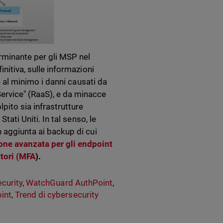
rminante per gli MSP nel
initiva, sulle informazioni
re al minimo i danni causati da
ervice" (RaaS), e da minacce
pito sia infrastrutture
tati Uniti. In tal senso, le
 aggiunta ai backup di cui
one avanzata per gli endpoint
ttori (MFA
).
curity
,
WatchGuard AuthPoint
,
oint
,
Trend di cybersecurity