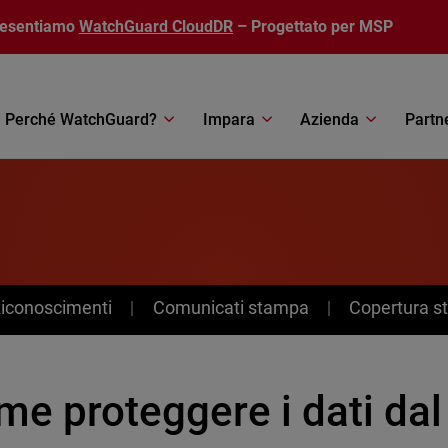
resentiamo
WatchGuard CloudDR
– Progettato per MSP
Perché WatchGuard?
Impara
Azienda
Partn
Riconoscimenti
Comunicati stampa
Copertura 
e proteggere i dati dal