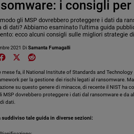
somware: i consigli per
 modo gli MSP dovrebbero proteggere i dati da rans
a di dati? Abbiamo esaminato l'ultima guida pubbli
nto: ecco alcuni consigli sulle migliori strategie d
mbre 2021
Di
Samanta Fumagalli
e on LinkedIn
Share on Facebook
Share on X
Share on Reddit
 mese fa, il National Institute of Standards and Technology
ramework per la gestione dei rischi legati al ransomware. Ma 
azione su questo genere di minacce, di recente il NIST ha 
i MSP dovrebbero proteggere i dati dal ransomware e da al
di dati.
 suddiviso tale guida in diverse sezioni:
Pianificazione: