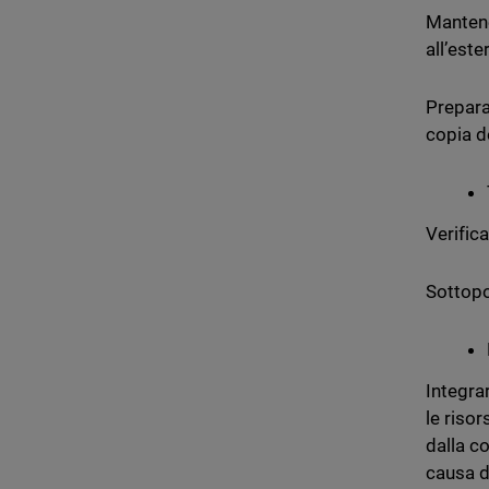
Mantener
all’este
Prepara
copia de
Verifica
Sottopor
Integrar
le riso
dalla c
causa d