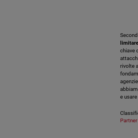
Secondo
limitar
chiave d
attacch
rivolte
fondamen
agenzie
abbiam
e usar
Classifi
Partner