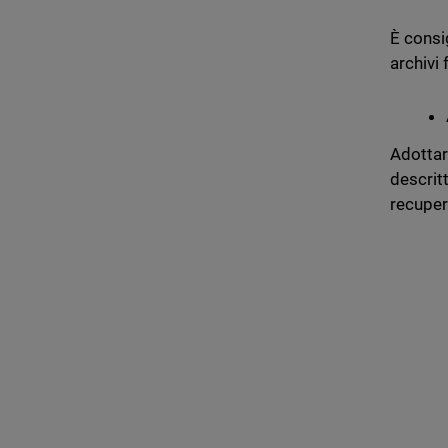
È consig
archivi f
Adottar
descritt
recuper