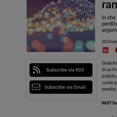
ran
In che
perdit
argome
20 Dice
Shar
Qualche
di un f
Subscribe via RSS
pubblic
come gl
Subscribe via Email
perdita 
NIST ha