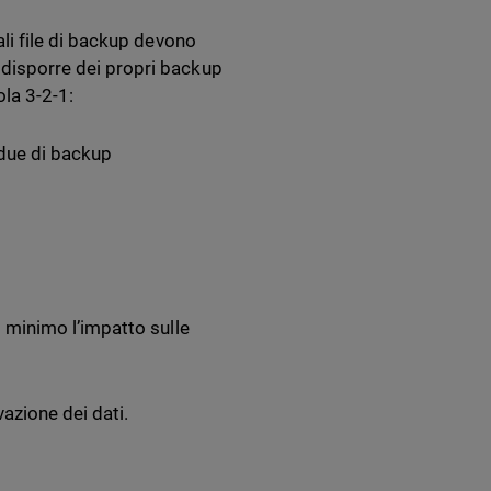
uali file di backup devono
o disporre dei propri backup
ola 3-2-1:
 due di backup
al minimo l’impatto sulle
azione dei dati.