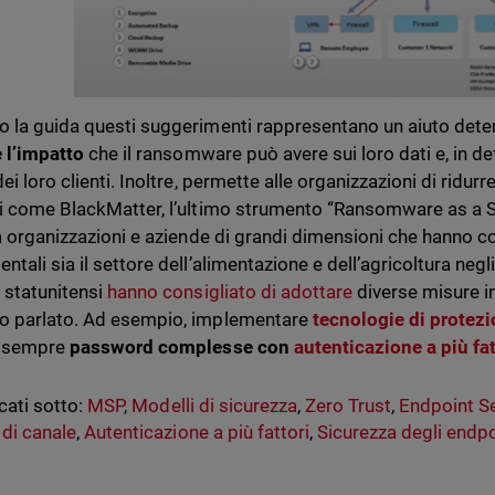
 la guida questi suggerimenti rappresentano un aiuto dete
e l’impatto
che il ransomware può avere sui loro dati e, in def
ei loro clienti. Inoltre, permette alle organizzazioni di ridur
i come BlackMatter, l’ultimo strumento “Ransomware as a S
 a organizzazioni e aziende di grandi dimensioni che hanno col
tali sia il settore dell’alimentazione e dell’agricoltura negli S
 statunitensi
hanno consigliato di adottare
diverse misure in
o parlato. Ad esempio, implementare
tecnologie di protezi
e sempre
password complesse con
autenticazione a più fa
cati sotto:
MSP
,
Modelli di sicurezza
,
Zero Trust
,
Endpoint Se
 di canale
,
Autenticazione a più fattori
,
Sicurezza degli endp