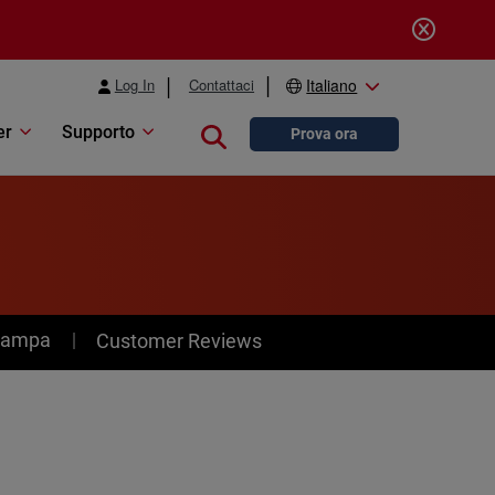
Log In
Contattaci
Italiano
er
Supporto
Close search
Prova ora
stampa
Customer Reviews