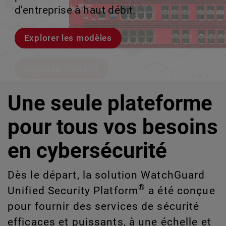
les risques liés à l'IA et aux technologies
le volume en coulisses afin que votre
d'entreprise à haut débit.
croissance évolutive.
de l'information que vous ne pouvez pas
équipe puisse évoluer sans interruption.
détecter ou gérer manuellement à grande
Explorer les modèles
Découvrez WatchGuard EDR
échelle.
Voici Rai
Explorez CloudDR
Une seule plateforme
pour tous vos besoins
en cybersécurité
Dès le départ, la solution WatchGuard
®
Unified Security Platform
a été conçue
pour fournir des services de sécurité
efficaces et puissants, à une échelle et