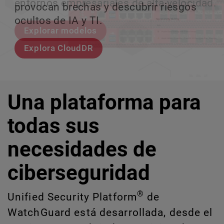
entornos empresariales de alta velocidad.
provocan brechas y descubrir riesgos
escalar sin perder ningún pas
crecimiento escalable.
ocultos de IA y TI.
Explorar modelos
Conozcan a Rai
Conozca WatchGuard EDR
Explora CloudDR
Una plataforma para
todas sus
necesidades de
ciberseguridad
®
Unified Security Platform
de
WatchGuard está desarrollada, desde el