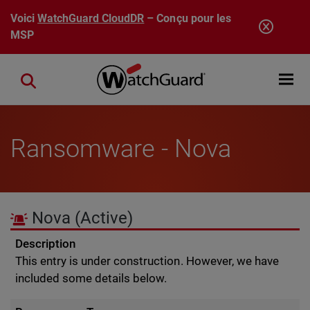
Aller au contenu principal
Voici
WatchGuard CloudDR
– Conçu pour les
MSP
Open mobi
Close search
Ransomware - Nova
Nova
(Active)
Description
This entry is under construction. However, we have
included some details below.