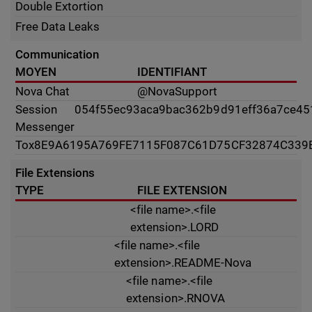
Double Extortion
Free Data Leaks
Communication
MOYEN
IDENTIFIANT
Nova Chat
@NovaSupport
Session
054f55ec93aca9bac362b9d91eff36a7ce4
Messenger
Tox
8E9A6195A769FE7115F087C61D75CF32874C339
File Extensions
TYPE
FILE EXTENSION
<file name>.<file
extension>.LORD
<file name>.<file
extension>.README-Nova
<file name>.<file
extension>.RNOVA