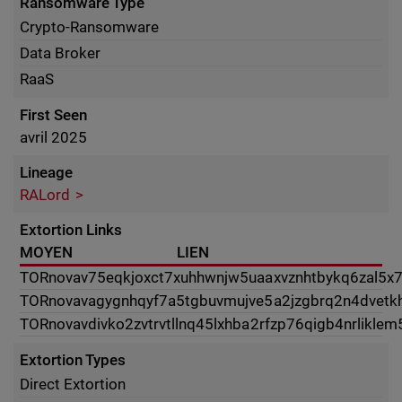
Ransomware Type
Crypto-Ransomware
Data Broker
RaaS
First Seen
avril 2025
Lineage
RALord
Extortion Links
MOYEN
LIEN
TOR
novav75eqkjoxct7xuhhwnjw5uaaxvznhtbykq6zal5x7t
TOR
novavagygnhqyf7a5tgbuvmujve5a2jzgbrq2n4dvetkh
TOR
novavdivko2zvtrvtllnq45lxhba2rfzp76qigb4nrlikle
Extortion Types
Direct Extortion