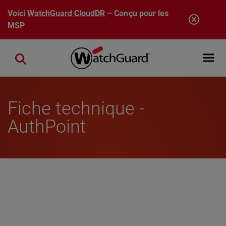
Aller au contenu principal
Voici
WatchGuard CloudDR
– Conçu pour les
MSP
Open mobi
Close search
Fiche technique -
AuthPoint