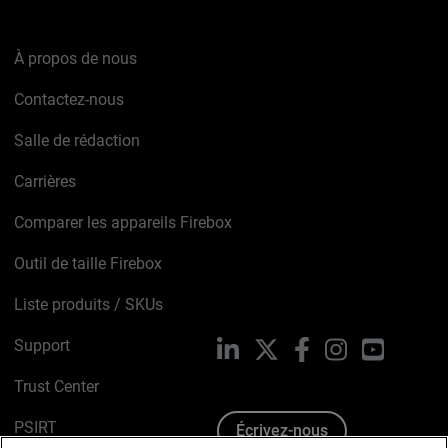
À propos de nous
Contactez-nous
Salle de rédaction
Carrières
Comparer les appareils Firebox
Outil de taille Firebox
Liste produits / SKUs
Support
LinkedIn
X
Facebook
Instagram
YouTube
Trust Center
PSIRT
Écrivez-nous