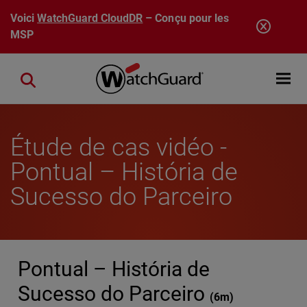
Aller au contenu principal
Voici
WatchGuard CloudDR
– Conçu pour les
MSP
Open mobi
Close search
Étude de cas vidéo -
Pontual – História de
Sucesso do Parceiro
Pontual – História de
Sucesso do Parceiro
(
6m
)