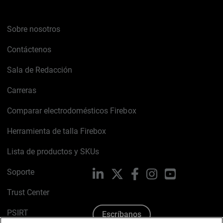
Sobre nosotros
Contáctenos
Sala de Redacción
Carreras
Comparar electrodomésticos Firebox
Herramienta de talla Firebox
Lista de productos y SKUs
Soporte
LinkedIn
X
Facebook
Instagram
YouTube
Trust Center
PSIRT
Escríbanos