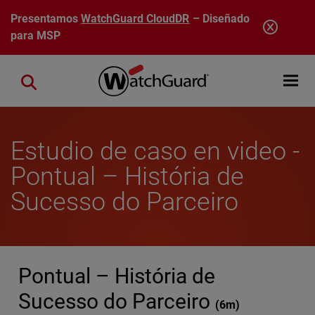
Pasar al contenido principal
Presentamos
WatchGuard CloudDR
– Diseñado
para MSP
Open mobi
Close search
Estudio de caso en video -
Pontual – História de
Sucesso do Parceiro
Pontual – História de
Sucesso do Parceiro
(
6m
)