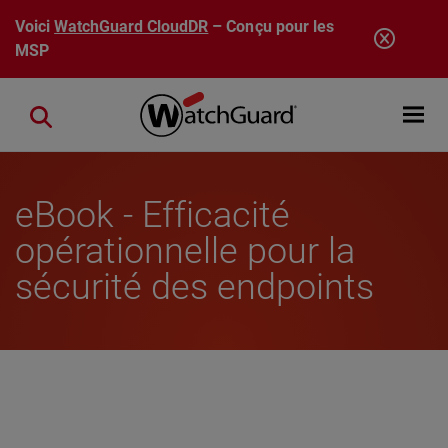
Aller au contenu principal
Voici
WatchGuard CloudDR
– Conçu pour les
MSP
Open mobi
Close search
eBook - Efficacité
opérationnelle pour la
sécurité des endpoints