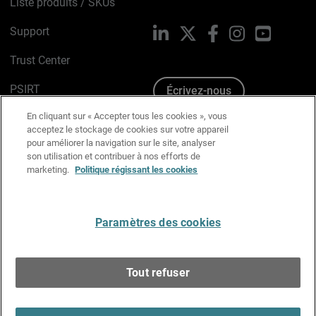
Liste produits / SKUs
Support
LinkedIn
X
Facebook
Instagram
YouTube
Trust Center
PSIRT
Écrivez-nous
En cliquant sur « Accepter tous les cookies », vous
Avis sur les cookies
acceptez le stockage de cookies sur votre appareil
pour améliorer la navigation sur le site, analyser
Politique de confidentialité
son utilisation et contribuer à nos efforts de
marketing.
Politique régissant les cookies
Charte Graphique
Préférences email
Paramètres des cookies
Français
Tout refuser
Copyright © 1996-2026 WatchGuard Technologies, Inc.
Tous droits réservés.
Terms of Use >