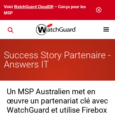
Aller au contenu principal
Voici
WatchGuard CloudDR
– Conçu pour les
MSP
Open mobi
Close search
Success Story Partenaire -
Answers IT
Un MSP Australien met en
œuvre un partenariat clé avec
WatchGuard et utilise Firebox