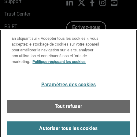
Support
LinkedIn
X
Facebook
Instagram
YouTube
Trust Center
PSIRT
Écrivez-nous
En cliquant sur « Accepter tous les cookies », vous
Avis sur les cookies
acceptez le stockage de cookies sur votre appareil
pour améliorer la navigation sur le site, analyser
Politique de confidentialité
son utilisation et contribuer à nos efforts de
marketing.
Politique régissant les cookies
Charte Graphique
Préférences email
Paramètres des cookies
Français
Tout refuser
Copyright © 1996-2026 WatchGuard Technologies, Inc.
Tous droits réservés.
Terms of Use >
Autoriser tous les cookies