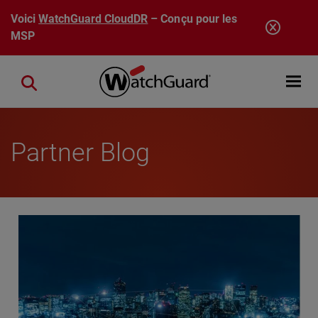
Aller au contenu principal
Voici
WatchGuard CloudDR
– Conçu pour les
MSP
Open mobi
Close search
Partner Blog