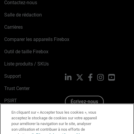
Contactez-nous
Salle de rédaction
Carrières
Comparer les appareils Firebox
Outil de taille Firebox
Liste produits / SKUs
Support
LinkedIn
X
Facebook
Instagram
YouTube
Trust Center
PSIRT
Écrivez-nous
En cliquant sur « Accepter tous les cookies », vous
Avis sur les cookies
acceptez le stockage de cookies sur votre appareil
pour améliorer la navigation sur le site, analyser
Politique de confidentialité
son utilisation et contribuer à nos efforts de