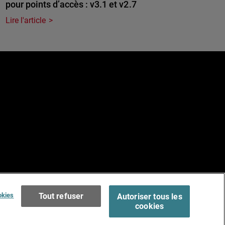
pour points d’accès : v3.1 et v2.7
Lire l'article
e
Terms of Use >
okies
Tout refuser
Autoriser tous les
cookies