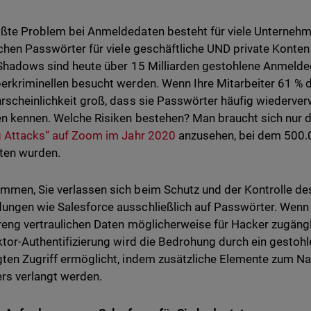
ßte Problem bei Anmeldedaten besteht für viele Unternehmen
ichen Passwörter für viele geschäftliche UND private Kont
 Shadows sind heute über 15 Milliarden gestohlene Anmelded
erkriminellen besucht werden. Wenn Ihre Mitarbeiter 61 %
rscheinlichkeit groß, dass sie Passwörter häufig wiederver
n kennen. Welche Risiken bestehen? Man braucht sich nur 
g Attacks“ auf Zoom im Jahr 2020
anzusehen, bei dem 500.
ten wurden.
men, Sie verlassen sich beim Schutz und der Kontrolle des
ngen wie Salesforce ausschließlich auf Passwörter. Wenn S
treng vertraulichen Daten möglicherweise für Hacker zugängl
ktor-Authentifizierung wird die Bedrohung durch ein gestohl
ten Zugriff ermöglicht, indem zusätzliche Elemente zum Nac
rs verlangt werden.