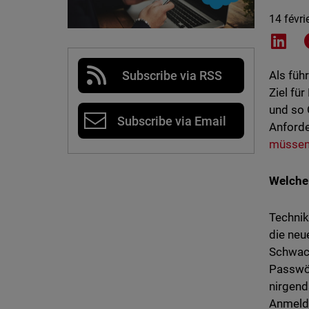
14 févri
Shar
Subscribe via RSS
Als füh
Ziel fü
und so 
Subscribe via Email
Anforde
müsse
Welche
Technik
die neu
Schwach
Passwör
nirgen
Anmeld