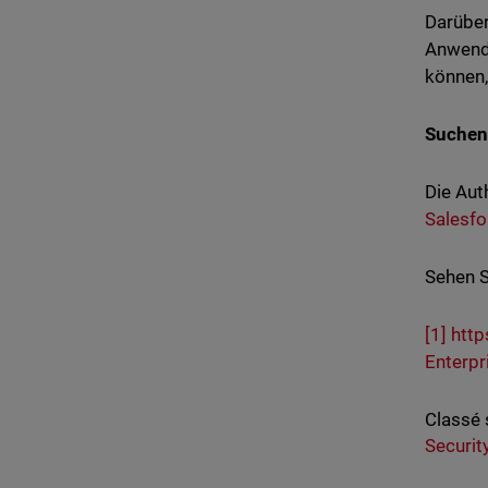
Darüber
Anwendu
können,
Suchen
Die Aut
Salesf
Sehen S
[1]
http
Enterp
Classé 
Securit