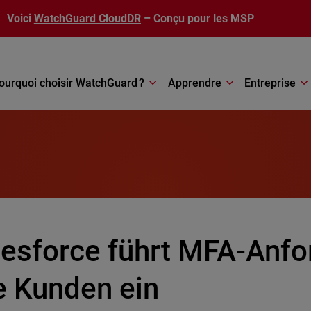
Voici
WatchGuard CloudDR
– Conçu pour les MSP
ourquoi choisir WatchGuard ?
Apprendre
Entreprise
lesforce führt MFA-Anfo
e Kunden ein