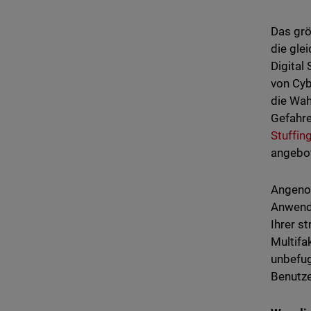
Das grö
die gle
Digital
von Cyb
die Wah
Gefahre
Stuffin
angebo
Angenom
Anwendu
Ihrer s
Multifa
unbefug
Benutze