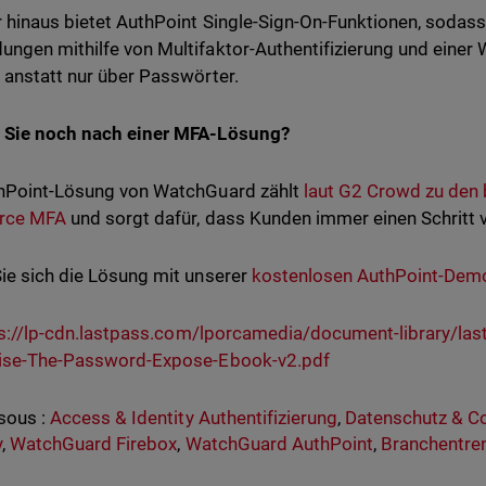
 hinaus bietet AuthPoint Single-Sign-On-Funktionen, sodass 
ngen mithilfe von Multifaktor-Authentifizierung und einer
 anstatt nur über Passwörter.
 Sie noch nach einer MFA-Lösung?
hPoint-Lösung von WatchGuard zählt
laut G2 Crowd zu den b
orce MFA
und sorgt dafür, dass Kunden immer einen Schritt 
ie sich die Lösung mit unserer
kostenlosen AuthPoint-Dem
s://lp-cdn.lastpass.com/lporcamedia/document-library/la
rise-The-Password-Expose-Ebook-v2.pdf
sous :
Access & Identity Authentifizierung
,
Datenschutz & C
y
,
WatchGuard Firebox
,
WatchGuard AuthPoint
,
Branchentre