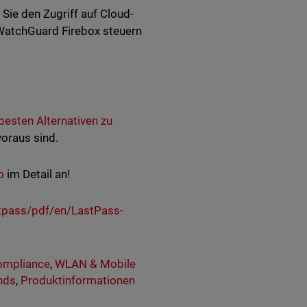
Sie den Zugriff auf Cloud-
 WatchGuard Firebox steuern
esten Alternativen zu
voraus sind.
o
im Detail an!
stpass/pdf/en/LastPass-
ompliance
,
WLAN & Mobile
nds
,
Produktinformationen