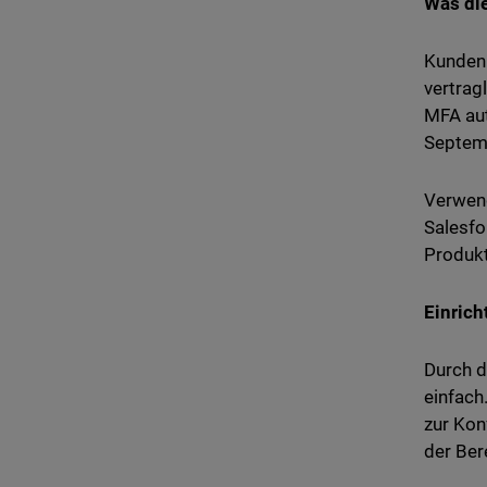
Was die
Kunden 
vertrag
MFA aut
Septemb
Verwend
Salesfo
Produkt
Einrich
Durch d
einfach
zur Kon
der Ber