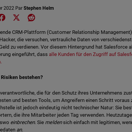
er 2022
Par
Stephen Helm
e on LinkedIn
Share on Facebook
Share on X
Share on Reddit
rende CRM-Plattform (Customer Relationship Management) i
r Hacker, die versuchen, vertrauliche Daten von verschieden
Geld zu verdienen. Vor diesem Hintergrund hat Salesforce a
rung eingeführt, dass
alle Kunden für den Zugriff auf Sal
n.
 Risiken bestehen?
verantwortliche, die für den Schutz ihres Unternehmens zus
esten und besten Tools, um Angreifern einen Schritt voraus z
stelle ist jedoch eindeutig nicht technischer Natur: Sie b
tern, die ihre Mitarbeiter jeden Tag verwenden. Heutzutag
dswo
einbrechen
. Sie
melden
sich einfach mit legitimen, we
edaten
an
.