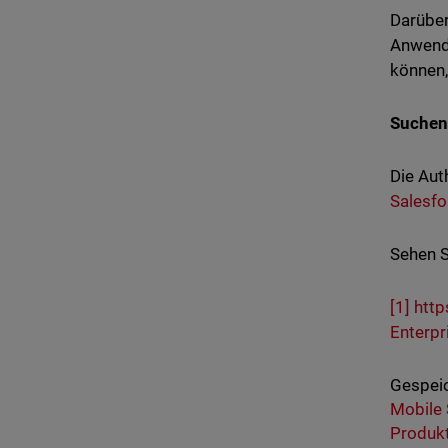
Darüber
Anwendu
können,
Suchen
Die Aut
Salesf
Sehen S
[1]
http
Enterp
Gespeic
Mobile 
Produk