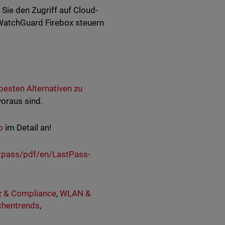
Sie den Zugriff auf Cloud-
 WatchGuard Firebox steuern
esten Alternativen zu
voraus sind.
o
im Detail an!
stpass/pdf/en/LastPass-
z & Compliance
,
WLAN &
chentrends
,