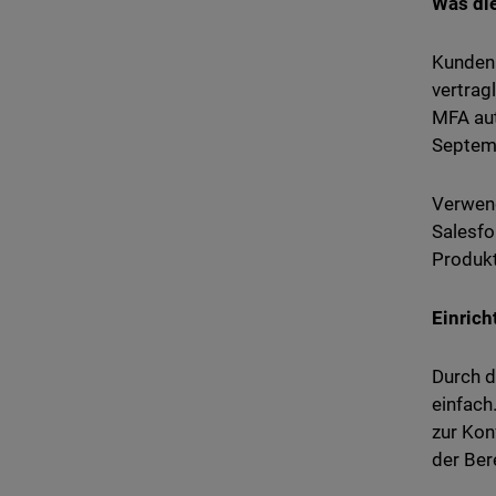
Was die
Kunden 
vertrag
MFA aut
Septemb
Verwend
Salesfo
Produkt
Einrich
Durch d
einfach
zur Kon
der Ber