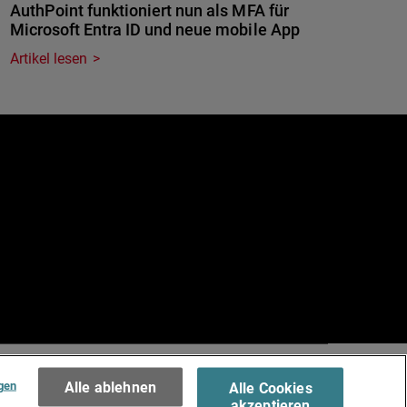
AuthPoint funktioniert nun als MFA für
Microsoft Entra ID und neue mobile App
Artikel lesen
e
.
Terms of Use >
gen
Alle ablehnen
Alle Cookies
akzeptieren