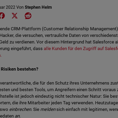
uar 2022
Von
Stephen Helm
e on LinkedIn
Share on Facebook
Share on X
Share on Reddit
rende CRM-Plattform (Customer Relationship Management) i
r Hacker, die versuchen, vertrauliche Daten von verschieden
Geld zu verdienen. Vor diesem Hintergrund hat Salesforce a
rung eingeführt, dass
alle Kunden für den Zugriff auf Sal
n.
 Risiken bestehen?
verantwortliche, die für den Schutz ihres Unternehmens zus
esten und besten Tools, um Angreifern einen Schritt voraus z
stelle ist jedoch eindeutig nicht technischer Natur: Sie b
tern, die ihre Mitarbeiter jeden Tag verwenden. Heutzutag
dswo
einbrechen
. Sie
melden
sich einfach mit legitimen, we
edaten
an
.