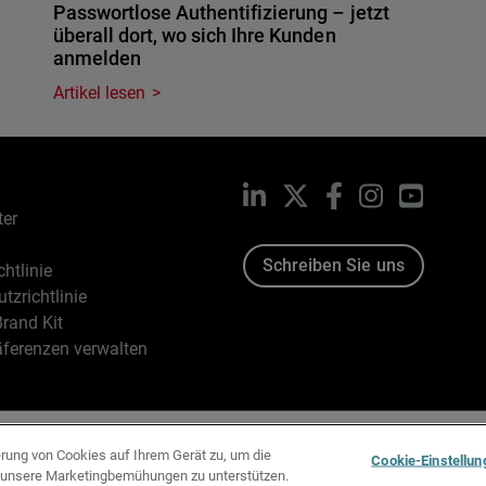
Passwortlose Authentifizierung – jetzt
überall dort, wo sich Ihre Kunden
anmelden
Artikel lesen
LinkedIn
X
Facebook
Instagram
YouTub
ter
Schreiben Sie uns
htlinie
tzrichtlinie
rand Kit
äferenzen verwalten
96-2026 WatchGuard Technologies, Inc. Alle Rechte vorbehalten
erung von Cookies auf Ihrem Gerät zu, um die
Cookie-Einstellun
d unsere Marketingbemühungen zu unterstützen.