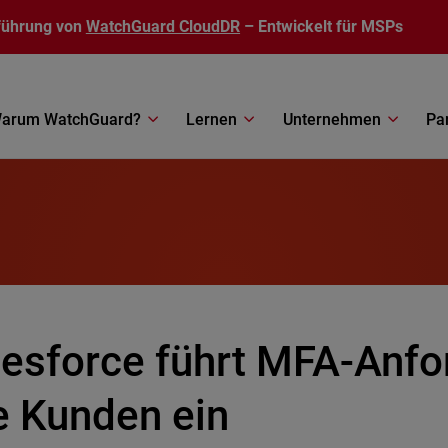
führung von
WatchGuard CloudDR
– Entwickelt für MSPs
arum WatchGuard?
Lernen
Unternehmen
Pa
lesforce führt MFA-Anfo
e Kunden ein