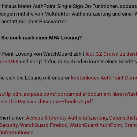
 hinaus bietet AuthPoint Single-Sign-On-Funktionen, sodass 
ngen mithilfe von Multifaktor-Authentifizierung und einer
 anstatt nur über Passwörter.
 Sie noch nach einer MFA-Lösung?
hPoint-Lösung von WatchGuard zählt
laut G2 Crowd zu den b
orce MFA
und sorgt dafür, dass Kunden immer einen Schritt 
ie sich die Lösung mit unserer
kostenlosen AuthPoint-Dem
s://lp-cdn.lastpass.com/lporcamedia/document-library/la
rise-The-Password-Expose-Ebook-v2.pdf
hert unter:
Access & Identity Authentifizierung
,
Datenschut
Security
,
WatchGuard Firebox
,
WatchGuard AuthPoint
,
Bran
tinformationen