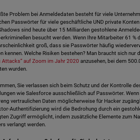
ßte Problem bei Anmeldedaten besteht für viele Unternehmen
ichen Passwörter für viele geschäftliche UND private Kont
 Shadows sind heute über 15 Milliarden gestohlene Anmelded
erkriminellen besucht werden. Wenn Ihre Mitarbeiter 61 %
rscheinlichkeit groß, dass sie Passwörter häufig wiederver
n kennen. Welche Risiken bestehen? Man braucht sich nur 
g Attacks“ auf Zoom im Jahr 2020
anzusehen, bei dem 500.
ten wurden.
men, Sie verlassen sich beim Schutz und der Kontrolle des
ngen wie Salesforce ausschließlich auf Passwörter. Wenn S
treng vertraulichen Daten möglicherweise für Hacker zugängl
ktor-Authentifizierung wird die Bedrohung durch ein gestohl
ten Zugriff ermöglicht, indem zusätzliche Elemente zum Nac
rs verlangt werden.