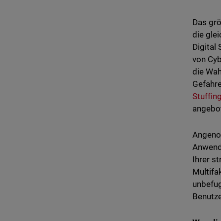
Das grö
die gle
Digital
von Cyb
die Wah
Gefahre
Stuffin
angebo
Angenom
Anwendu
Ihrer s
Multifa
unbefug
Benutze