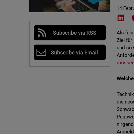
14 Febr
Shar
Subscribe via RSS
Als füh
Ziel fü
und so 
Subscribe via Email
Anforde
müsse
Welche
Technik
die neu
Schwach
Passwör
nirgen
Anmeld