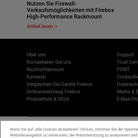
Nutzen Sie Firewall-
Verkaufsmöglichkeiten mit Firebox
High-Performance Rackmount
Artikel lesen
Über uns
Support
Kontaktieren Sie uns
Trust Cen
Nachrichtenraum
PSIRT
Karrieren
Cookie-Ric
Vergleichen Sie Geräte Firebox
Datenschu
Größenwerkzeug Firebox
Media & B
Produktliste & SKUs
E-Mail-Pr
Deutsch
Copyright © 19
Wenn Sie auf „Alle Cookies akzeptieren“ klicken, stimmen Sie der Speich
Websitenavigation zu verbessern, die Websitenutzung zu analysieren un