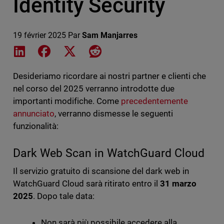
Identity Security
19 février 2025
Par
Sam Manjarres
Share on LinkedIn
Share on Facebook
Share on X
Share on Reddit
Desideriamo ricordare ai nostri partner e clienti che
nel corso del 2025 verranno introdotte due
importanti modifiche. Come
precedentemente
annunciato
, verranno dismesse le seguenti
funzionalità:
Dark Web Scan in WatchGuard Cloud
Il servizio gratuito di scansione del dark web in
WatchGuard Cloud sarà ritirato entro il
31 marzo
2025
. Dopo tale data:
Non sarà più possibile accedere alla