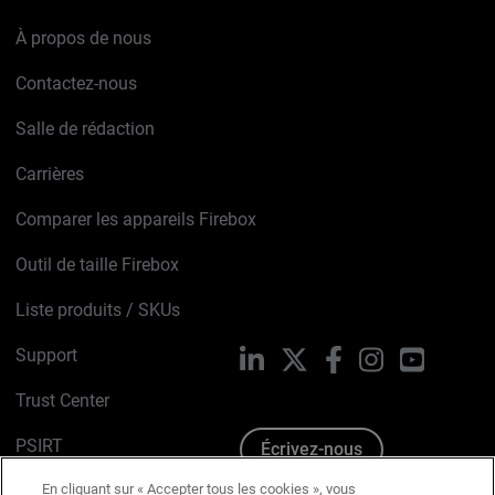
À propos de nous
Contactez-nous
Salle de rédaction
Carrières
Comparer les appareils Firebox
Outil de taille Firebox
Liste produits / SKUs
Support
LinkedIn
X
Facebook
Instagram
YouTube
Trust Center
PSIRT
Écrivez-nous
En cliquant sur « Accepter tous les cookies », vous
Avis sur les cookies