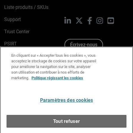
Liste produits / SKUs
Support
LinkedIn
X
Facebook
Instagram
YouTube
Trust Center
PSIRT
Écrivez-nous
En cliquant sur « Accepter tous les cookies », vous
Avis sur les cookies
acceptez le stockage de cookies sur votre appareil
pour améliorer la navigation sur le site, analyser
Politique de confidentialité
son utilisation et contribuer à nos efforts de
marketing.
Politique régissant les cookies
Charte Graphique
Préférences email
Paramètres des cookies
Français
Tout refuser
Copyright © 1996-2026 WatchGuard Technologies, Inc.