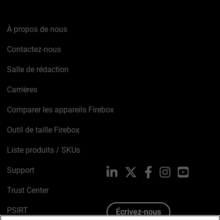
À propos de nous
Contactez-nous
Salle de rédaction
Carrières
Comparer les appareils Firebox
Outil de taille Firebox
Liste produits / SKUs
Support
LinkedIn
X
Facebook
Instagram
YouTube
Trust Center
PSIRT
Écrivez-nous