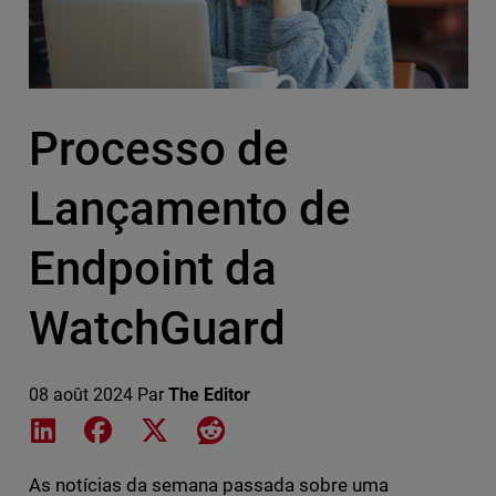
Processo de
Lançamento de
Endpoint da
WatchGuard
08 août 2024
Par
The Editor
Share on LinkedIn
Share on Facebook
Share on X
Share on Reddit
As notícias da semana passada sobre uma