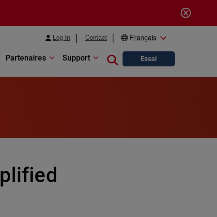
Log In
Contact
Français
Partenaires
Support
Close search
Essai
plified