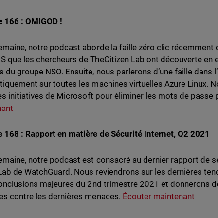
e 166 : OMIGOD !
emaine, notre podcast aborde la faille zéro clic récemment
 que les chercheurs de TheCitizen Lab ont découverte en en
 du groupe NSO. Ensuite, nous parlerons d’une faille dans l
iquement sur toutes les machines virtuelles Azure Linux. N
es initiatives de Microsoft pour éliminer les mots de passe
nant
 168 : Rapport en matière de Sécurité Internet, Q2 2021
emaine, notre podcast est consacré au dernier rapport de séc
Lab de WatchGuard. Nous reviendrons sur les dernières ten
conclusions majeures du 2nd trimestre 2021 et donnerons d
s contre les dernières menaces.
Écouter maintenant