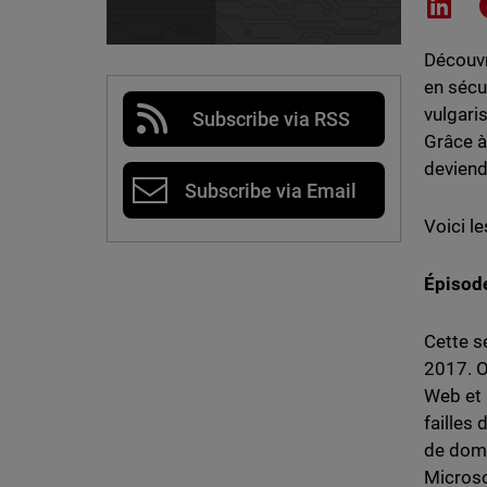
Shar
Découvr
en sécu
vulgari
Subscribe via RSS
Grâce à
deviend
Subscribe via Email
Voici l
Épisod
Cette s
2017. O
Web et 
failles
de doma
Microso