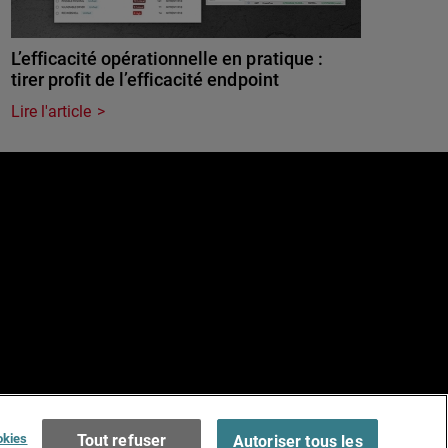
L’efficacité opérationnelle en pratique :
tirer profit de l’efficacité endpoint
Lire l'article
e
Terms of Use >
okies
Tout refuser
Autoriser tous les