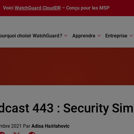
Voici
WatchGuard CloudDR
– Conçu pour les MSP
ourquoi choisir WatchGuard ?
Apprendre
Entreprise
cast 443 : Security Sim
mbre 2021
Par
Adisa Hairlahovic