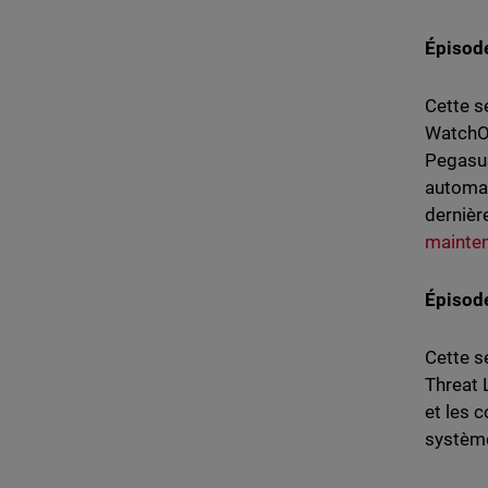
Épisod
Cette s
WatchOS
Pegasus
automat
dernièr
mainte
Épisode
Cette s
Threat 
et les 
système