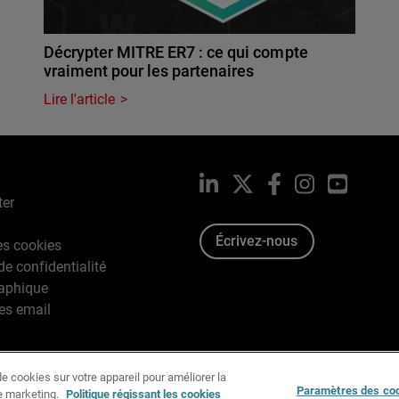
Décrypter MITRE ER7 : ce qui compte
vraiment pour les partenaires
Lire l'article
LinkedIn
X
Facebook
Instagram
YouTub
ter
Écrivez-nous
es cookies
de confidentialité
raphique
es email
e cookies sur votre appareil pour améliorer la
996-2026 WatchGuard Technologies, Inc. Tous droits réservés.
Paramètres des co
de marketing.
Politique régissant les cookies