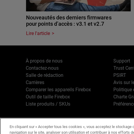
Nouveautés des derniers firmwares
pour points d’accès : v3.1 et v2.7
Lire l'article
À propos de nous
Support
Contactez-nous
Trust Cen
Salle de rédaction
PSIRT
Carrières
Avis sur l
Comparer les appareils Firebox
Politique 
Outil de taille Firebox
Charte G
Liste produits / SKUs
Préférenc
En cliquant sur « Accepter tous les cookies », vous acceptez le stockage d
Français
Copyright © 1
navigation sur le site, analyser son utilisation et contribuer à nos efforts 