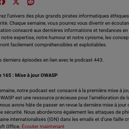
e on LinkedIn
Share on Facebook
Share on X
Share on Reddit
ez l’univers des plus grands pirates informatiques éthique
rité. Chaque semaine, vous pourrez vous divertir en écouta
sation consacré aux dernières informations et tendances en
 notre expertise, notre humour et notre cynisme, les conce
ront facilement compréhensibles et exploitables.
es derniers épisodes en lien avec le podcast 443.
e 165 : Mise à jour OWASP
emaine, notre podcast est consacré à la première mise à 
WASP est une ressource précieuse pour l’amélioration de la
nous avons hâte de passer en revue la dernière mise à jour 
 de sécurité. Nous aborderons également les attaques de ph
ine internationalisés (IDN) dans les emails et d’une faille c
ft Office.
Écouter maintenant