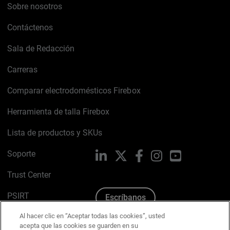
Sobre nosotros
Contáctenos
Sala de Redacción
Carreras
Comparar electrodomésticos Firebox
Herramienta de talla Firebox
Lista de productos y SKUs
Soporte
LinkedIn
X
Facebook
Instagram
YouTube
Trust Center
PSIRT
Escríbanos
Al hacer clic en “Aceptar todas las cookies”, usted
Política de cookies
acepta que las cookies se guarden en su