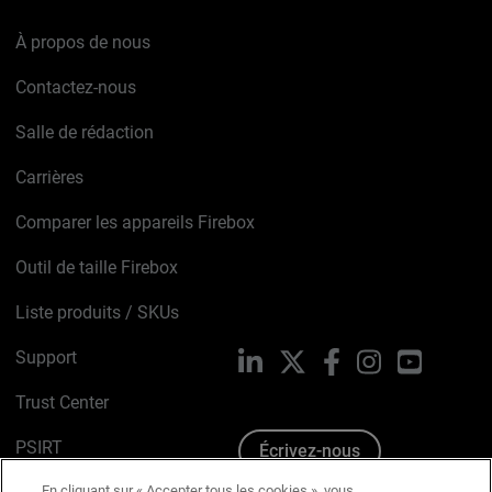
À propos de nous
Contactez-nous
Salle de rédaction
Carrières
Comparer les appareils Firebox
Outil de taille Firebox
Liste produits / SKUs
Support
LinkedIn
X
Facebook
Instagram
YouTube
Trust Center
PSIRT
Écrivez-nous
En cliquant sur « Accepter tous les cookies », vous