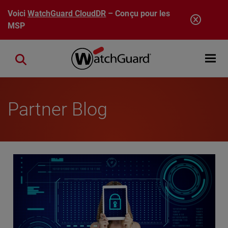
Aller au contenu principal
Voici
WatchGuard CloudDR
– Conçu pour les
MSP
Open mobi
Close search
Partner Blog